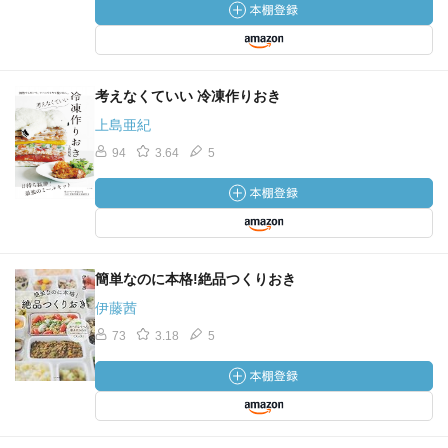
考えなくていい 冷凍作りおき
上島亜紀
94
3.64
5
簡単なのに本格!絶品つくりおき
伊藤茜
73
3.18
5