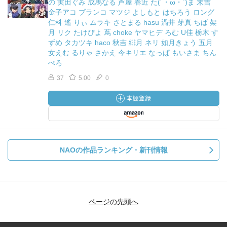
の 実田ぐみ 成馬なる 芦屋 春近 た(´・ω・`)ま 末吉
金子アコ ブランコ マツジ よしもと はちろう ロング
仁科 遙 りぃ ムラキ さとまる hasu 渦井 芽真 ちば 架
月 リク たけぴよ 蔦 choke ヤマヒデ ろむ U佳 栃木 す
ずめ タカツキ haco 秋吉 緋月 ネリ 如月きょう 五月
女えむ るりゃ さかえ 今キリエ なっぱ もいさま ちん
ぺろ
37
5.00
0
NAOの作品ランキング・新刊情報
ページの先頭へ