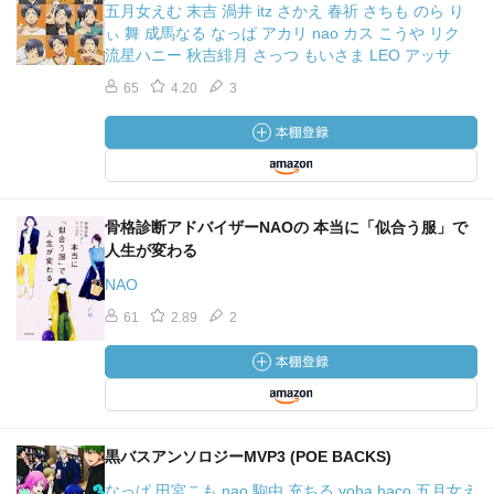
五月女えむ 末吉 渦井 itz さかえ 春祈 さちも のら り
ぃ 舞 成馬なる なっぱ アカリ nao カス こうや リク
流星ハニー 秋吉緋月 さっつ もいさま LEO アッサ
65
4.20
3
骨格診断アドバイザーNAOの 本当に「似合う服」で
人生が変わる
NAO
61
2.89
2
黒バスアンソロジーMVP3 (POE BACKS)
なっぱ 田宮こも nao 駒由 充ちる yoha haco 五月女え