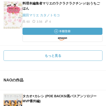
料理本編集者マリエのラクラクラクチンッ!おうちご
はん
園田マリエ カタノトモコ
60
3.56
4
もっと見る
NAOの作品
タカオ+カレシ (POE BACKS/黒バスアンソロジー
MVP番外編)