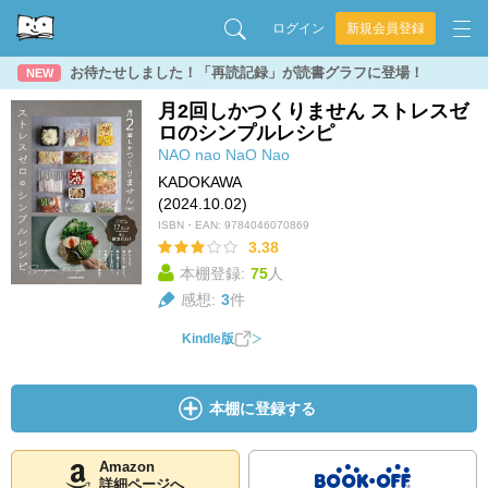
ログイン
新規会員登録
お待たせしました！「再読記録」が読書グラフに登場！
NEW
月2回しかつくりません ストレスゼ
ロのシンプルレシピ
NAO
nao
NaO
Nao
KADOKAWA
(2024.10.02)
ISBN・EAN:
9784046070869
3.38
本棚登録:
75
人
感想:
3
件
Kindle版
本棚に登録する
Amazon
詳細ページへ