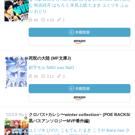
む 秋吉緋月 はちろう 氷見上総 たまき ユミヅキ ふぉ
ぶ おとり
60
4.33
1
死呪の大陸 (MF文庫J)
斜守モル NAO nao NaO
58
3.11
3
クロバス+カレシ〜winter collection~ (POE BACKS/
黒バスアンソロジーMVP番外編)
ユミヅキ ひのた こもてん たまき こうや ibara nao さ