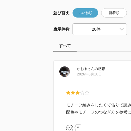
並び替え
いいね順
新着順
表示件数
すべて
かおる
さん
の感想
2026年5月16日
モチーフ編みをしたくて借りて読
配色やモチーフのつなぎ方を参考
5