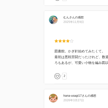
むん
さん
の感想
2025年11月9日
図書館。かぎ針始めてみたくて。
最初は悪戦苦闘だったけれど、数
ろもあるが、可愛い小物を編み図
2
hana-usagi17
さん
の感想
2026年3月27日