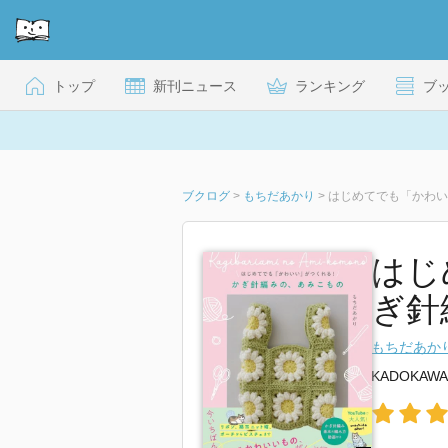
トップ
新刊ニュース
ランキング
ブ
ブクログ
>
もちだあかり
>
はじめてでも「かわい
はじ
ぎ針
もちだあか
KADOKAWA