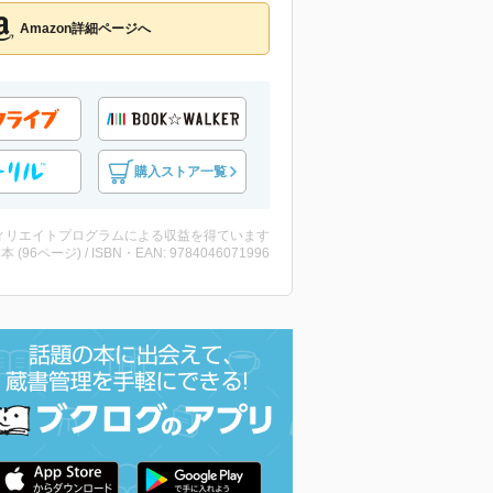
Amazon詳細ページへ
購入ストア一覧
ィリエイトプログラムによる収益を得ています
 ・本 (96ページ) / ISBN・EAN: 9784046071996