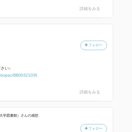
詳細をみる
フォロー
さい↓
/webopac/BB00321035
詳細をみる
養大学図書館）
さん
の感想
フォロー