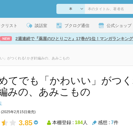
ックリスト
談話室
ブクログ通信
公式ショップ
2週連続で『薬屋のひとりごと』17巻が1位！マンガランキング
NEW
い」がつくれる! かぎ針編みの、あみこもの
めてでも「かわいい」がつくれ
編みの、あみこもの
り
(2025年2月15日発売)
3.85
本棚登録 :
184
人
感想 :
7
件