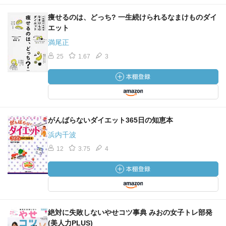
痩せるのは、どっち? 一生続けられるなまけものダイ
エット
満尾正
25
1.67
3
がんばらないダイエット365日の知恵本
浜内千波
12
3.75
4
絶対に失敗しないやせコツ事典 みおの女子トレ部発
(美人力PLUS)