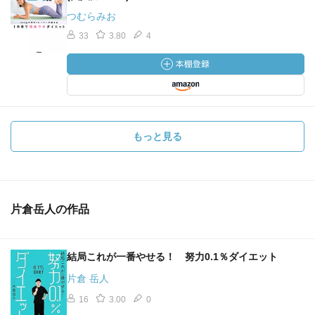
つむらみお
33
3.80
4
もっと見る
片倉岳人の作品
結局これが一番やせる！ 努力0.1％ダイエット
片倉 岳人
16
3.00
0