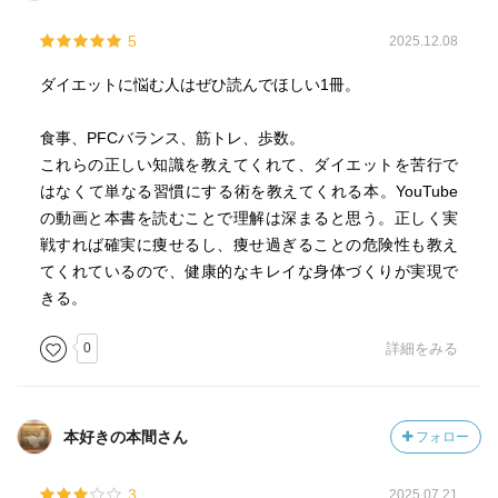
5
2025.12.08
ダイエットに悩む人はぜひ読んでほしい1冊。
食事、PFCバランス、筋トレ、歩数。
これらの正しい知識を教えてくれて、ダイエットを苦行で
はなくて単なる習慣にする術を教えてくれる本。YouTube
の動画と本書を読むことで理解は深まると思う。正しく実
戦すれば確実に痩せるし、痩せ過ぎることの危険性も教え
てくれているので、健康的なキレイな身体づくりが実現で
きる。
0
詳細をみる
本好きの本間さん
フォロー
3
2025.07.21