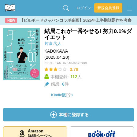
ログイン
新規会員登録
【ビルボードジャパンコラボ企画】2026年上半期話題作を考察
NEW
結局これが一番やせる! 努力0.1%ダ
イエット
片倉岳人
KADOKAWA
(2025.04.28)
ISBN・EAN:
9784046073990
3.78
本棚登録:
112
人
感想:
6
件
Kindle版
本棚に登録する
Amazon
詳細ページへ