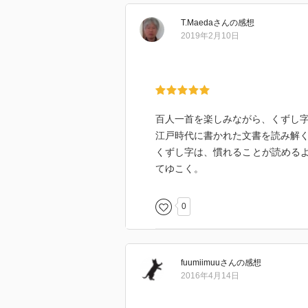
T.Maeda
さん
の感想
2019年2月10日
百人一首を楽しみながら、くずし
江戸時代に書かれた文書を読み解
くずし字は、慣れることが読める
てゆこく。
0
fuumiimuu
さん
の感想
2016年4月14日