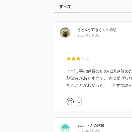
すべて
うどんが好き
さん
の感想
2020年6月3日
くずし字の練習のために読み始め
馴染みがありすぎて、例に挙げら
あることがわかった。一首ずつ読
1
ayuni
さん
の感想
2026年7月25日