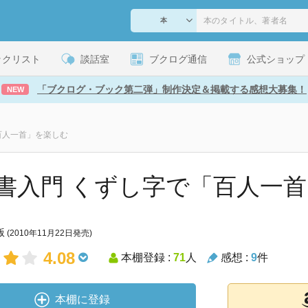
ックリスト
談話室
ブクログ通信
公式ショップ
「ブクログ・ブック第二弾」制作決定＆掲載する感想大募集！
NEW
百人一首」を楽しむ
書入門 くずし字で「百人一
版
(2010年11月22日発売)
4.08
本棚登録 :
71
人
感想 :
9
件
本棚に登録