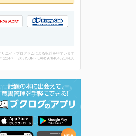
ィリエイトプログラムによる収益を得ています
・本 (224ページ) / ISBN・EAN: 9784046214416