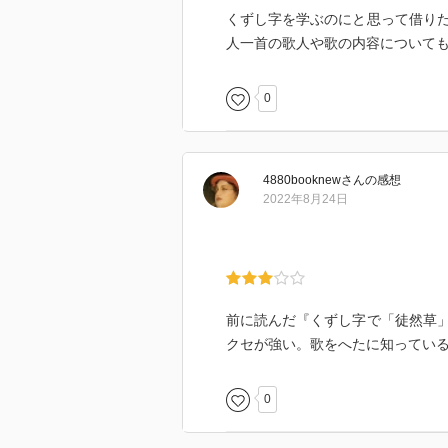
くずし字を学ぶのにと思って借り
人一首の歌人や歌の内容について
0
4880booknew
さん
の感想
2022年8月24日
前に読んだ『くずし字で「徒然草
クセが強い。歌をへたに知ってい
0