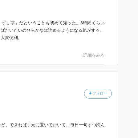
くずし字」だということも初めて知った。3時間くらい
めばだいたいのひらがなは読めるようになる気がする。
て大変便利。
詳細をみる
フォロー
けど、できれば手元に置いておいて、毎日一句ずつ読ん