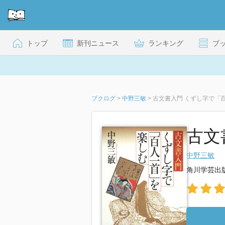
トップ
新刊ニュース
ランキング
ブ
ブクログ
>
中野三敏
>
古文書入門 くずし字で「
古文
中野三敏
角川学芸出