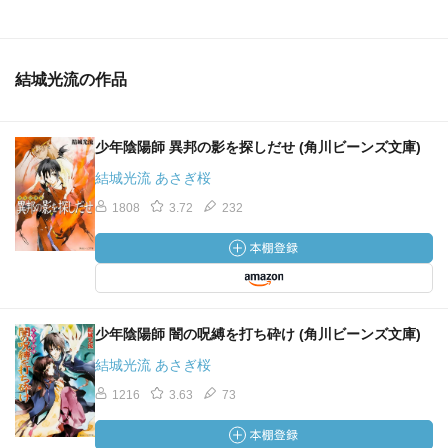
結城光流の作品
少年陰陽師 異邦の影を探しだせ (角川ビーンズ文庫)
結城光流 あさぎ桜
1808
3.72
232
少年陰陽師 闇の呪縛を打ち砕け (角川ビーンズ文庫)
結城光流 あさぎ桜
1216
3.63
73