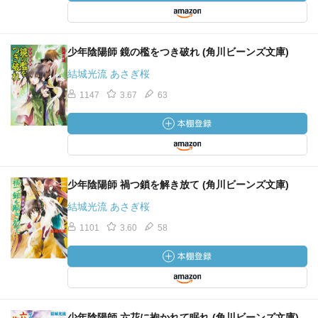
少年陰陽師 鏡の檻をつき破れ (角川ビーンズ文庫)
結城光流 あさぎ桜
1147
3.67
63
少年陰陽師 禍つ鎖を解き放て (角川ビーンズ文庫)
結城光流 あさぎ桜
1101
3.60
58
少年陰陽師 六花に抱かれて眠れ (角川ビーンズ文庫)