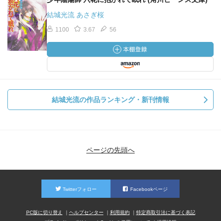
結城光流 あさぎ桜
1100
3.67
56
結城光流の作品ランキング・新刊情報
ページの先頭へ
Twitterフォロー
Facebookページ
PC版に切り替え
ヘルプセンター
利用規約
特定商取引法に基づく表記