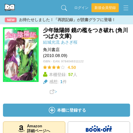
ログイン
新規会員登録
お待たせしました！「再読記録」が読書グラフに登場！
NEW
少年陰陽師 鏡の檻をつき破れ (角川
つばさ文庫)
結城光流
あさぎ桜
角川書店
(2010.08.09)
ISBN・EAN:
9784046311122
4.50
本棚登録:
57
人
感想:
1
件
本棚に登録する
Amazon
詳細ページへ