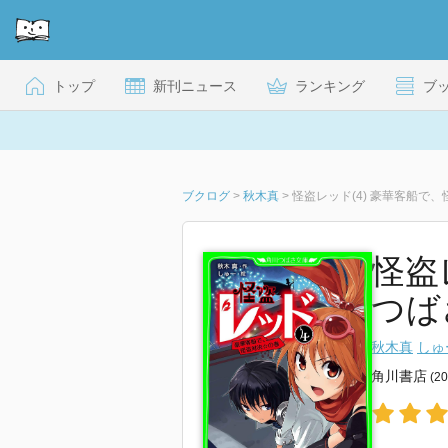
トップ
新刊ニュース
ランキング
ブ
ブクログ
>
秋木真
>
怪盗レッド(4) 豪華客船で
怪盗
つば
秋木真
しゅ
角川書店
(2