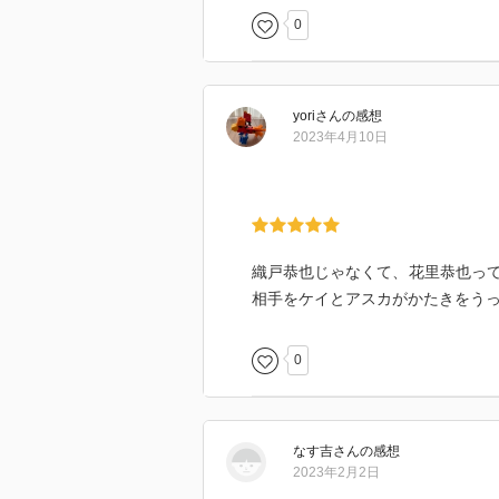
0
yori
さん
の感想
2023年4月10日
織戸恭也じゃなくて、花里恭也っ
相手をケイとアスカがかたきをう
0
なす吉
さん
の感想
2023年2月2日