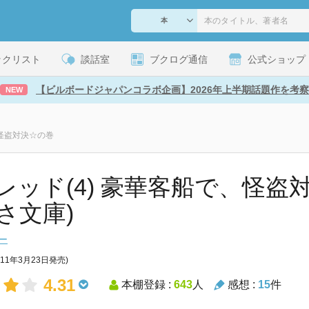
ックリスト
談話室
ブクログ通信
公式ショップ
【ビルボードジャパンコラボ企画】2026年上半期話題作を考察
NEW
、怪盗対決☆の巻
レッド(4) 豪華客船で、怪盗対
さ文庫)
ー
011年3月23日発売)
4.31
本棚登録 :
643
人
感想 :
15
件