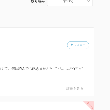
絞り込み
フォロー
回読んでも飽きません*･゜ﾟ･*:.｡..｡.:*･'(*ﾟ▽ﾟ
詳細をみる