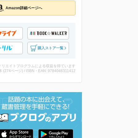
Amazon詳細ページへ
購入ストア一覧
ィリエイトプログラムによる収益を得ています
・本 (274ページ) / ISBN・EAN: 9784046311412