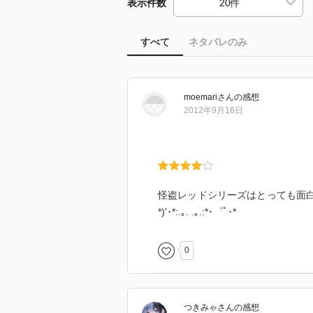
表示件数
すべて
ネタバレのみ
moemari
さん
の感想
2012年9月16日
怪盗レッドシリーズはとっても面白くて、何
*)'･*:.｡. .｡.:*･゜ﾟ･*
0
つきみゃ
さん
の感想