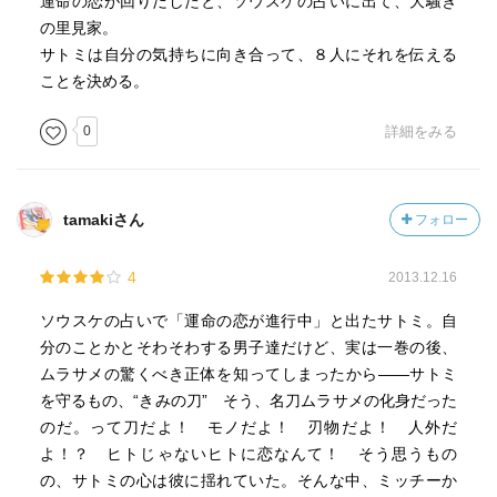
運命の恋が回りだしたと、ソウスケの占いに出て、大騒ぎ
の里見家。
サトミは自分の気持ちに向き合って、８人にそれを伝える
ことを決める。
0
詳細をみる
tamakiさん
フォロー
4
2013.12.16
ソウスケの占いで「運命の恋が進行中」と出たサトミ。自
分のことかとそわそわする男子達だけど、実は一巻の後、
ムラサメの驚くべき正体を知ってしまったから――サトミ
を守るもの、“きみの刀” そう、名刀ムラサメの化身だった
のだ。って刀だよ！ モノだよ！ 刃物だよ！ 人外だ
よ！？ ヒトじゃないヒトに恋なんて！ そう思うもの
の、サトミの心は彼に揺れていた。そんな中、ミッチーか