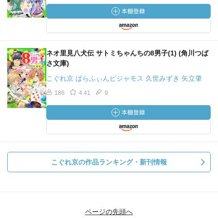
ネオ里見八犬伝 サトミちゃんちの8男子(1) (角川つば
さ文庫)
こぐれ京 ぱらふぃんピジャモス 久世みずき 矢立肇
186
4.41
9
こぐれ京の作品ランキング・新刊情報
ページの先頭へ