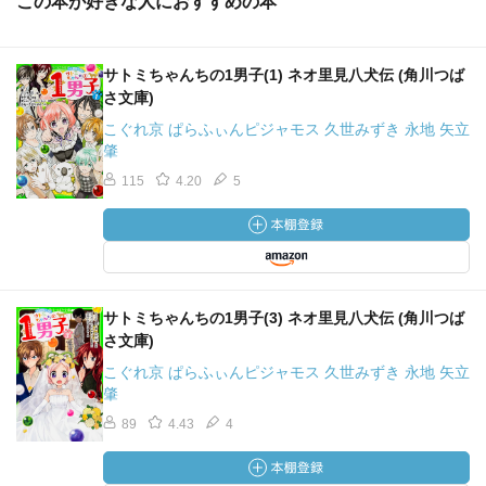
この本が好きな人におすすめの本
う。はあミッチー可愛くてかっこよくて好きｺﾞﾛﾝｺﾞﾛﾝ
カバー折り返しのミッチーイラスト嬉しいｺﾞﾛﾝｺﾞﾛﾝ
サトミちゃんちの1男子(1) ネオ里見八犬伝 (角川つば
さてサトミはムラサメへの想いを恋と認めたけど、初恋に
さ文庫)
なるんだけど、でもこれが恋かどうかはよくわからん、と
こぐれ京 ぱらふぃんピジャモス 久世みずき 永地 矢立
思う。サトミがそうと決めたからそうなのだけど、何か別
肇
の感情と入れ違えて恋としているだけなのかもしれない…
115
4.20
5
と思うのは私がブンサト推しだからだろうけど…加えて、
私の予想ではこの１男子編はサトミの失恋を以て終わるし
（このことについてはその内ブログに書くつもり）
なんにせよ、サトミには辛い日々が始まる、もしくは辛い
現実にぶち当たる、辛い結末を迎えるかもしれない。恋っ
ていうのは楽しいだけじゃない。むしろ楽しいことより辛
サトミちゃんちの1男子(3) ネオ里見八犬伝 (角川つば
いことや苦しいこと、切ないこと、寂しいこと、嫌なこと
さ文庫)
の方がずっと多いんだから。でもたとえどのような終わり
こぐれ京 ぱらふぃんピジャモス 久世みずき 永地 矢立
を迎えたにしろ、そんな時にこそ男子達は彼女を支えてく
肇
れると思う。シノが言ったように「家族」なのだから。私
89
4.43
4
がサト８のサトミと男子達を愛するのは、仲間であると同
時に「家族」であるから、なのです。