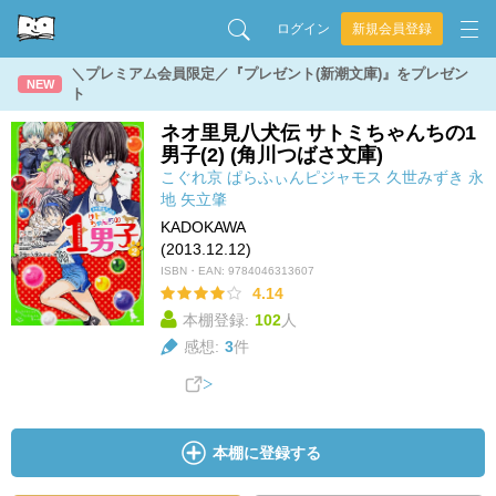
ログイン
新規会員登録
＼プレミアム会員限定／『プレゼント(新潮文庫)』をプレゼン
NEW
ト
ネオ里見八犬伝 サトミちゃんちの1
男子(2) (角川つばさ文庫)
こぐれ京
ぱらふぃんピジャモス
久世みずき
永
地
矢立肇
KADOKAWA
(2013.12.12)
ISBN・EAN:
9784046313607
4.14
本棚登録:
102
人
感想:
3
件
本棚に登録する