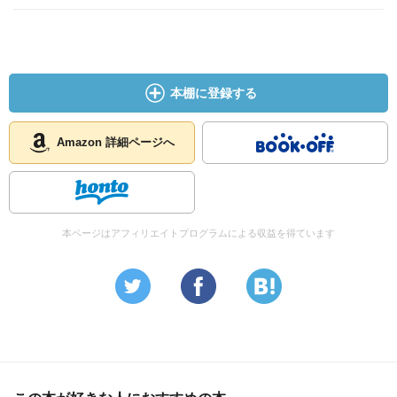
とか あとリュー（フェレット）はもしかして白龍かな～
とか思ってたらホントにそうだったので椅子からずり落ち
ました（誇張表現） マア八犬伝で龍なんて最初と最後に
しか出てこないからね。
本棚に登録する
まさかのケノママに見惚れた（人´∀｀）.☆.。.：*・° 宝塚
スタァっぽいところがいい。性格豹変するところはDV夫か
ｗ と思ってゐるｗ ジョジョ第四部の由花子っぽい（初
Amazon 詳細ページへ
登場辺り）とも思う。でも部活認めてくれたね。初の親子
のぶつかり合いいいね。きっとケノはこれが一番欲しかっ
たものなんだろう。どうでもいいけどケノって母子家庭っ
ぽい。元ネタの毛野からして母子家庭だし。
本ページはアフィリエイトプログラムによる収益を得ています
んでミッチーほんとに告白するとは思ってなかったからこ
れも驚いた。はっはっはまたまたぁ～カオルンの行きすぎ
た勘違いでしょと思ったら帯にある通りガチだった。よく
やったぞミッチー男らしい。あそこで告白されたら誰でも
頷いてしまうくらい格好良い。絶好のタイミング。でもサ
トミは答えを出さずに逃げたからこのいくじなし！って気
持ちになる。サトミにはミッチーほどの勢いはないんだろ