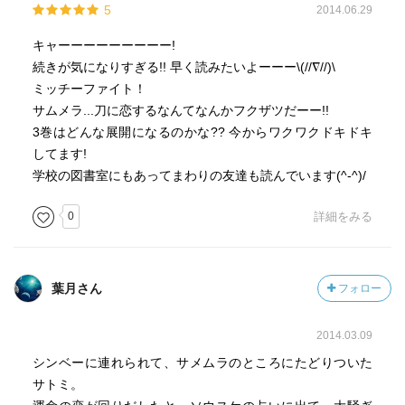
5
2014.06.29
キャーーーーーーーーー!
続きが気になりすぎる!! 早く読みたいよーーー\(//∇//)\
ミッチーファイト！
サムメラ...刀に恋するなんてなんかフクザツだーー!!
3巻はどんな展開になるのかな?? 今からワクワクドキドキ
してます!
学校の図書室にもあってまわりの友達も読んでいます(^-^)/
0
詳細をみる
葉月さん
フォロー
2014.03.09
シンベーに連れられて、サメムラのところにたどりついた
サトミ。