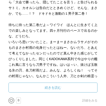
ら「大会で勝ったら、隠してたことを言う」と告げられる
サトミ。カオルンは告白だとときめくけど、そんな、まさ
か、でも……！？ ドキドキと激動の１男子第二巻！
待ちに待った第二巻だよ～ワイワイ ほんとに生きてく上
での楽しみとなってます。四ヶ月刊行のペースで出るのか
な、どうだろ。
いろいろ思いついたこと。まーまーまさかムラサメがその
ものまさか村雨の化身だったとはねー。ないだろ、とあえ
て考えてなかったセンだったのでど真ん中きた感じがして
びっくりしました。同じくKADOKAWA系列で今はやりの艦
これ風に言うなら刀男子ですね。はいは～い、抜けば玉散
る氷の刃、名刀村雨だよ。みんな、よろしくね！ ってそ
の村雨じゃない。なんかこういう人外、刀とか剣の精霊っ
て他にもいたけどパッと思いつかないなあ。何故かデモベ
のアルとか出てくるけどあれは本だし。異聞の村雨は擬獣
続きを読む
化だしね。ただただそうか…人外か…って思った。人外と
の恋愛のトレンドが平和に思えた児童小説界にも流れて来
0
詳細をみる
たんだ（頭抱え） みたいな風になったとかならなかった