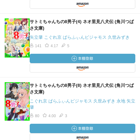
……いや勿論ブンサト推しなので、ブンゴエンドを迎えて
くれれば万々歳であるが。そうねー、固定カプ派だとムラ
サメの存在ってグギギ対象にしかならんわけですよ…「私
サトミちゃんちの8男子(4) ネオ里見八犬伝 (角川つば
らの可愛いサトミを横から奪い取ってくなゴルァ」な気分
さ文庫)
なわけですよ。保護者か。基本的に好きな漫画とかでこう
矢立肇 こぐれ京 ぱらふぃんピジャモス 久世みずき
いう状況に陥ったことはないのでもんすごいモヤッとして
141
4.17
5
ます。…近い例で言えば仮面ライダーキバの音也がゆりじ
ゃなくて真夜選んだみたいな感じですか…？ 要するに
NTR（寝取り・寝取られ）が好きじゃないんですね。って
児童小説でそんな物騒な用語出すなよ引くわ…ってことで
次回も楽しみにしています。何だか辛辣なこと書いたかも
しれんけどdisってはないですよ。早くシンベー人間化しな
サトミちゃんちの8男子(8) ネオ里見八犬伝 (角川つば
さ文庫)
いだろうか。そうだ、刀が人間化するくらいだからコアラ
が人間になるかもしくは人間がコアラになってたくらいじ
こぐれ京 ぱらふぃんピジャモス 久世みずき 永地 矢立
肇
ゃもう驚くこともない。
80
4.00
3