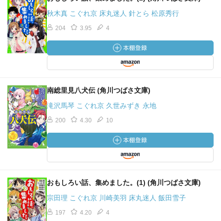
秋木真 こぐれ京 床丸迷人 針とら 松原秀行
204
3.95
4
南総里見八犬伝 (角川つばさ文庫)
滝沢馬琴 こぐれ京 久世みずき 永地
200
4.30
10
おもしろい話、集めました。(1) (角川つばさ文庫)
宗田理 こぐれ京 川崎美羽 床丸迷人 飯田雪子
197
4.20
4