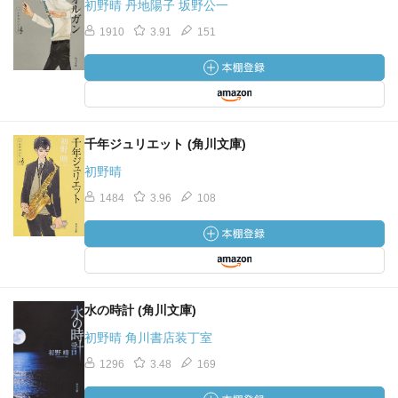
初野晴 丹地陽子 坂野公一
1910
3.91
151
千年ジュリエット (角川文庫)
初野晴
1484
3.96
108
水の時計 (角川文庫)
初野晴 角川書店装丁室
1296
3.48
169