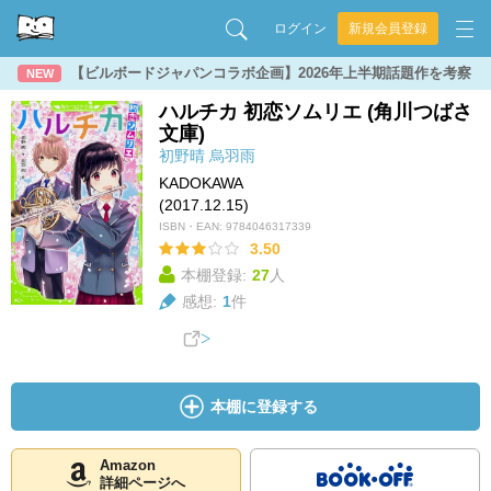
ログイン
新規会員登録
【ビルボードジャパンコラボ企画】2026年上半期話題作を考察
NEW
ハルチカ 初恋ソムリエ (角川つばさ
文庫)
初野晴
烏羽雨
KADOKAWA
(2017.12.15)
ISBN・EAN:
9784046317339
3.50
本棚登録:
27
人
感想:
1
件
本棚に登録する
Amazon
詳細ページへ