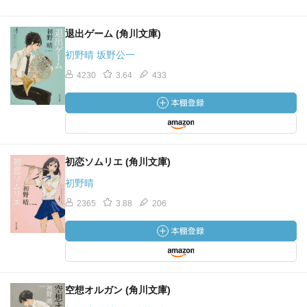
退出ゲーム (角川文庫)
初野晴 坂野公一
4230
3.64
433
初恋ソムリエ (角川文庫)
初野晴
2365
3.88
206
空想オルガン (角川文庫)