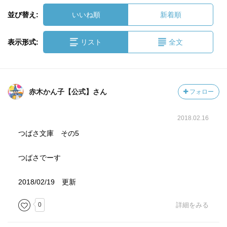
並び替え:
いいね順
新着順
表示形式:
リスト
全文
赤木かん子【公式】さん
フォロー
2018.02.16
つばさ文庫 その5
つばさでーす
2018/02/19 更新
0
詳細をみる