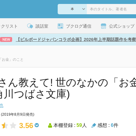
ックリスト
談話室
ブクログ通信
公式ショップ
【ビルボードジャパンコラボ企画】2026年上半期話題作を考察
NEW
「お金」のこと
さん教えて! 世のなかの「お
(角川つばさ文庫)
也
(2019年8月9日発売)
3.56
本棚登録 :
59
人
感想 :
6
件