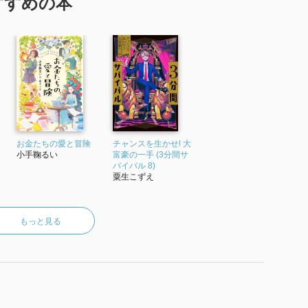
すすめの本
お金たちの愛と冒険
チャンスを生かせ! 大
小手鞠るい
富豪の一手 (3分間サ
バイバル 8)
粟生こずえ
もっと見る