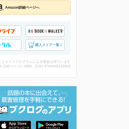
Amazon詳細ページへ
購入ストア一覧
ィリエイトプログラムによる収益を得ています
・本 (192ページ) / ISBN・EAN: 9784046318992