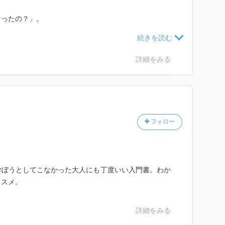
なったの？」。
ら、
詳細をみる
ス化はどこまで進んでいる？」
フォロー
ど、まだ使えない店があるので、②かと思いました。
が上がり、キャッシュレス化を進めるようにしているそ
学ぼうとしてこなかった大人にも丁度いい入門書。わか
変わっているかもしれませんね。
ススメ。
詳細をみる