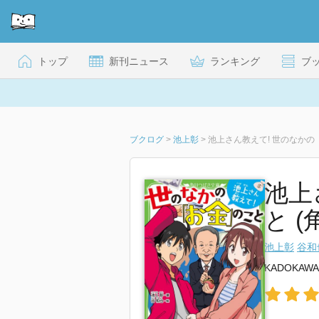
トップ
新刊ニュース
ランキング
ブ
ブクログ
>
池上彰
>
池上さん教えて! 世のなかの
池上
と 
池上彰
谷和
KADOKAWA