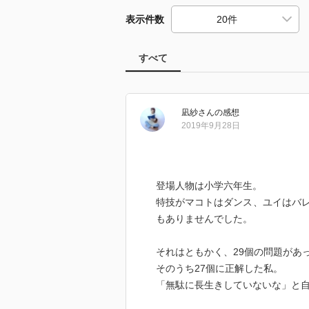
表示件数
すべて
凪紗
さん
の感想
2019年9月28日
登場人物は小学六年生。
特技がマコトはダンス、ユイはバ
もありませんでした。
それはともかく、29個の問題があ
そのうち27個に正解した私。
「無駄に長生きしていないな」と