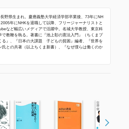
年長野県生まれ。慶應義塾大学経済学部卒業後、73年にNH
2005年にNHKを退職して以降、フリージャーナリストと
Tubeなど幅広いメディアで活躍中。名城大学教授、東京科
学で教鞭を執る。著書に『池上彰の憲法入門』（ちくまプ
くる』、『日本の大課題 子どもの貧困』編者、『世界を
ン氏との共著（以上ちくま新書）、『なぜ僕らは働くのか
い大切なこと』（監修、学研プラス）、『経済のことよく
（ダイヤモンド社）、『20歳の自分に教えたい経済のきほ
 で使われていた紹介文から引用しています。」