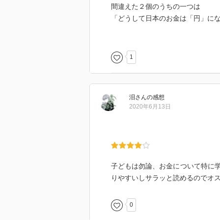
間違えた２個のうちの一つは
「どうして日本のお金は「円」に
でも解説を読むと「諸説ある」か
私は悪くありません。
1
もう一つは「日本のキャッシュレ
①約２０％
②約１０％
泪
さん
の感想
③約５０％
2020年6月13日
正解は①。
自分はできるだけカードなんだけ
明々後日１０月１日から消費税率
子どもは勿論、お金について特に
うなので、一年後にはこの答えは
りやすいしサラッと読めるのでオ
0