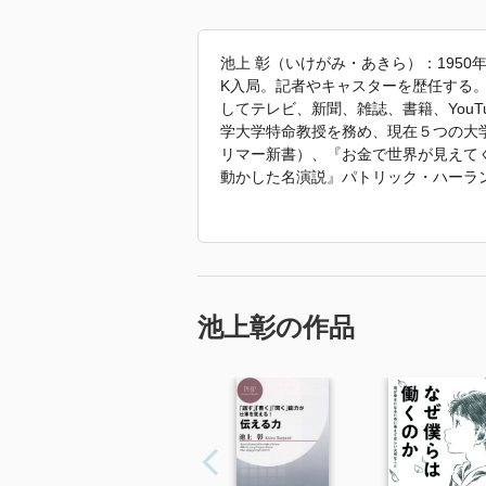
池上 彰（いけがみ・あきら）：1950
K入局。記者やキャスターを歴任する。
してテレビ、新聞、雑誌、書籍、You
学大学特命教授を務め、現在５つの大
リマー新書）、『お金で世界が見えて
動かした名演説』パトリック・ハーラ
――君が幸せになるために考えてほし
わからないまま社会人になった人へ』
ん』（共著、SB新書）ほか、多数。
「2025年 『池上彰の経済学入門』
池上彰の作品