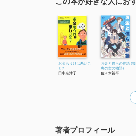
この本が好きな人にお
お金もうけは悪いこ
お金と僕らの物語 (知
と?
恵の実の物語)
田中奈津子
佐々木裕平
著者プロフィール