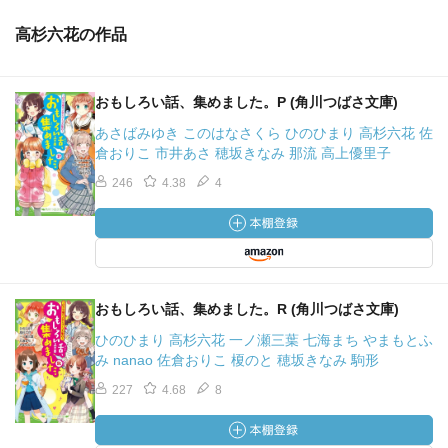
高杉六花の作品
おもしろい話、集めました。P (角川つばさ文庫)
あさばみゆき このはなさくら ひのひまり 高杉六花 佐
倉おりこ 市井あさ 穂坂きなみ 那流 高上優里子
246
4.38
4
おもしろい話、集めました。R (角川つばさ文庫)
ひのひまり 高杉六花 一ノ瀬三葉 七海まち やまもとふ
み nanao 佐倉おりこ 榎のと 穂坂きなみ 駒形
227
4.68
8