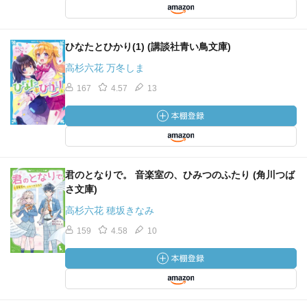
ひなたとひかり(1) (講談社青い鳥文庫)
高杉六花 万冬しま
167
4.57
13
君のとなりで。 音楽室の、ひみつのふたり (角川つば
さ文庫)
高杉六花 穂坂きなみ
159
4.58
10