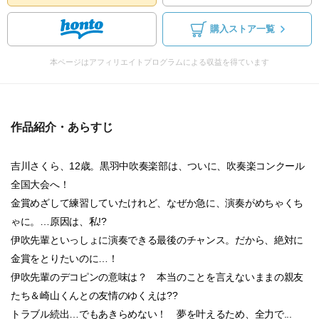
購入ストア一覧
本ページはアフィリエイトプログラムによる収益を得ています
作品紹介・あらすじ
吉川さくら、12歳。黒羽中吹奏楽部は、ついに、吹奏楽コンクール
全国大会へ！
金賞めざして練習していたけれど、なぜか急に、演奏がめちゃくち
ゃに。…原因は、私!?
伊吹先輩といっしょに演奏できる最後のチャンス。だから、絶対に
金賞をとりたいのに…！
伊吹先輩のデコピンの意味は？ 本当のことを言えないままの親友
たち＆崎山くんとの友情のゆくえは??
トラブル続出…でもあきらめない！ 夢を叶えるため、全力で...