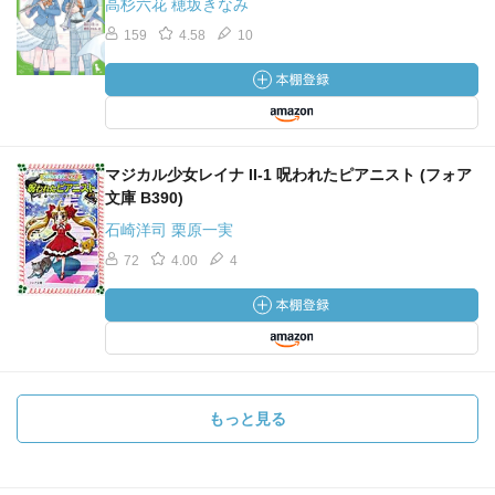
高杉六花 穂坂きなみ
159
4.58
10
マジカル少女レイナ II-1 呪われたピアニスト (フォア
文庫 B390)
石崎洋司 栗原一実
72
4.00
4
もっと見る