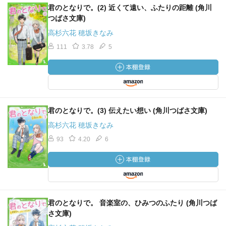
君のとなりで。(2) 近くて遠い、ふたりの距離 (角川
つばさ文庫)
高杉六花 穂坂きなみ
111
3.78
5
君のとなりで。(3) 伝えたい想い (角川つばさ文庫)
高杉六花 穂坂きなみ
93
4.20
6
君のとなりで。 音楽室の、ひみつのふたり (角川つば
さ文庫)