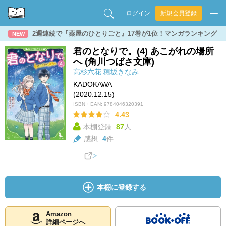
ログイン
新規会員登録
2週連続で『薬屋のひとりごと』17巻が1位！マンガランキング
NEW
君のとなりで。(4) あこがれの場所
へ (角川つばさ文庫)
高杉六花
穂坂きなみ
KADOKAWA
(2020.12.15)
ISBN・EAN:
9784046320391
4.43
本棚登録:
87
人
感想:
4
件
本棚に登録する
Amazon
詳細ページへ