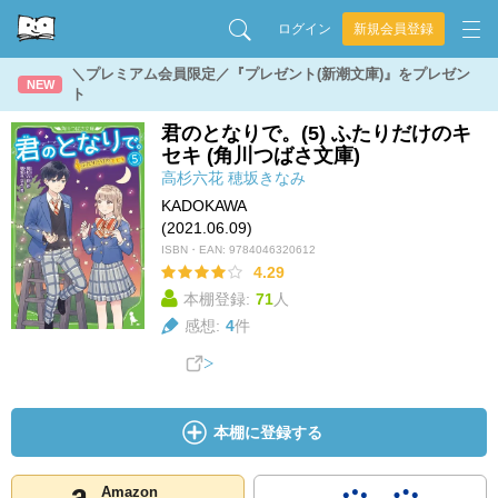
ログイン
新規会員登録
＼プレミアム会員限定／『プレゼント(新潮文庫)』をプレゼン
NEW
ト
君のとなりで。(5) ふたりだけのキ
セキ (角川つばさ文庫)
高杉六花
穂坂きなみ
KADOKAWA
(2021.06.09)
ISBN・EAN:
9784046320612
4.29
本棚登録:
71
人
感想:
4
件
本棚に登録する
Amazon