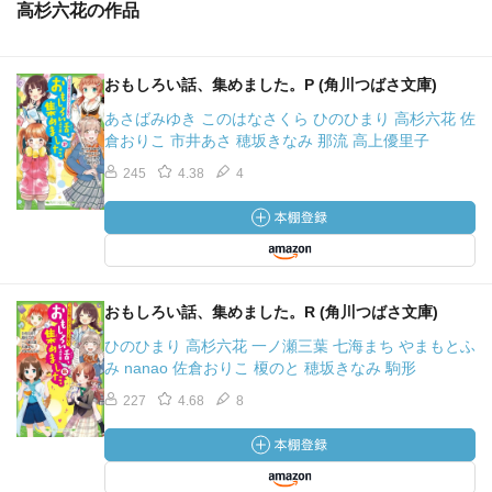
高杉六花の作品
おもしろい話、集めました。P (角川つばさ文庫)
あさばみゆき このはなさくら ひのひまり 高杉六花 佐
倉おりこ 市井あさ 穂坂きなみ 那流 高上優里子
245
4.38
4
おもしろい話、集めました。R (角川つばさ文庫)
ひのひまり 高杉六花 一ノ瀬三葉 七海まち やまもとふ
み nanao 佐倉おりこ 榎のと 穂坂きなみ 駒形
227
4.68
8