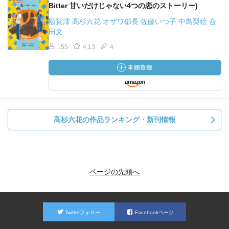
Bitter 甘いだけじゃない4つの恋のストーリー)
額賀澪 高杉六花 オザワ部長 佐藤いつ子 中島梨絵 合
田文
155
4.13
4
高杉六花の作品ランキング・新刊情報
ページの先頭へ
Twitterフォロー
Facebookページ