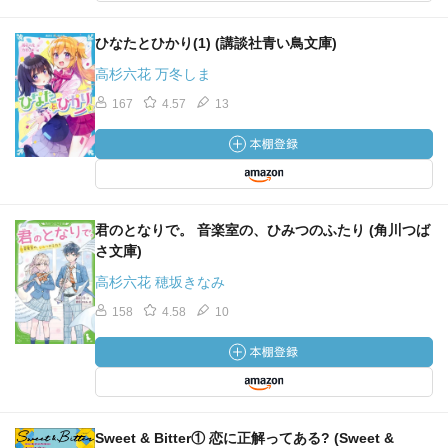
ひなたとひかり(1) (講談社青い鳥文庫)
高杉六花 万冬しま
167
4.57
13
君のとなりで。 音楽室の、ひみつのふたり (角川つば
さ文庫)
高杉六花 穂坂きなみ
158
4.58
10
Sweet & Bitter① 恋に正解ってある? (Sweet &