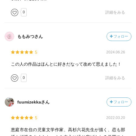
0
詳細をみる
ももみつさん
フォロー
5
2024.06.26
この人の作品はほんとに好きだなって改めて思えました！
0
詳細をみる
fuumizekkaさん
フォロー
5
2022.03.20
恵庭市在住の児童文学作家、高杉六花先生が描く、恋も部