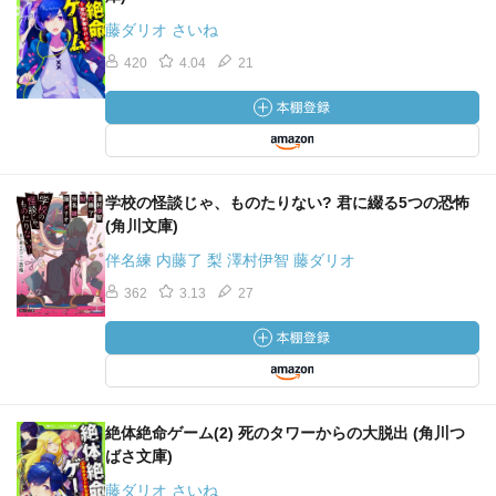
藤ダリオ さいね
420
4.04
21
学校の怪談じゃ、ものたりない? 君に綴る5つの恐怖
(角川文庫)
伴名練 内藤了 梨 澤村伊智 藤ダリオ
362
3.13
27
絶体絶命ゲーム(2) 死のタワーからの大脱出 (角川つ
ばさ文庫)
藤ダリオ さいね