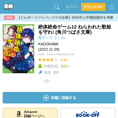
ログイン
新規会員登録
【ビルボードジャパンコラボ企画】2026年上半期話題作を考察
NEW
絶体絶命ゲーム12 ねらわれた歌姫
を守れ! (角川つばさ文庫)
藤ダリオ
さいね
KADOKAWA
(2022.11.09)
ISBN・EAN:
9784046321787
4.60
本棚登録:
122
人
感想:
2
件
本棚に登録する
Amazon
詳細ページへ