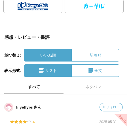
感想・レビュー・書評
並び替え:
いいね順
新着順
表示形式:
リスト
全文
すべて
ネタバレ
lilyellyreiさん
フォロー
4
2025.05.31