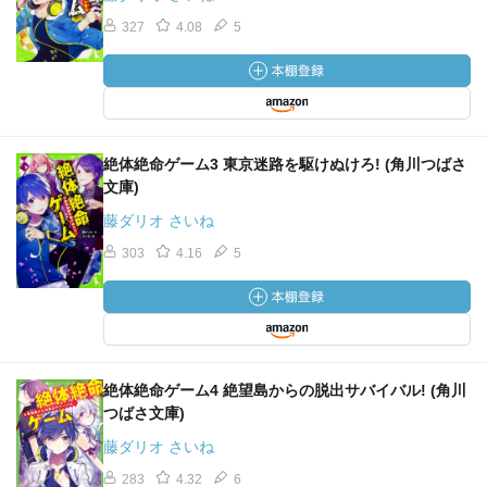
327
4.08
5
絶体絶命ゲーム3 東京迷路を駆けぬけろ! (角川つばさ
文庫)
藤ダリオ さいね
303
4.16
5
絶体絶命ゲーム4 絶望島からの脱出サバイバル! (角川
つばさ文庫)
藤ダリオ さいね
283
4.32
6