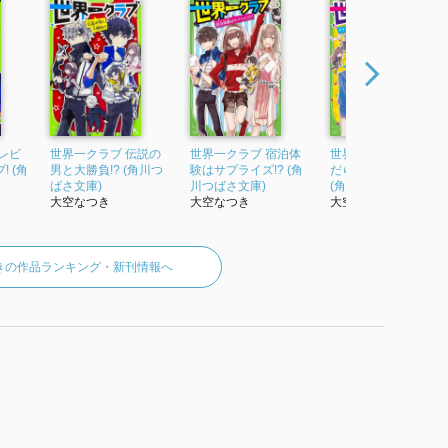
レビ
世界一クラブ 伝説の
世界一クラブ 宿泊体
世界一クラブ キケン
 (角
男と大勝負!? (角川つ
験はサプライズ!? (角
だらけの特別ステー
ばさ文庫)
川つばさ文庫)
(角川つばさ文庫)
大空なつき
大空なつき
大空なつき
きの作品ランキング・新刊情報へ