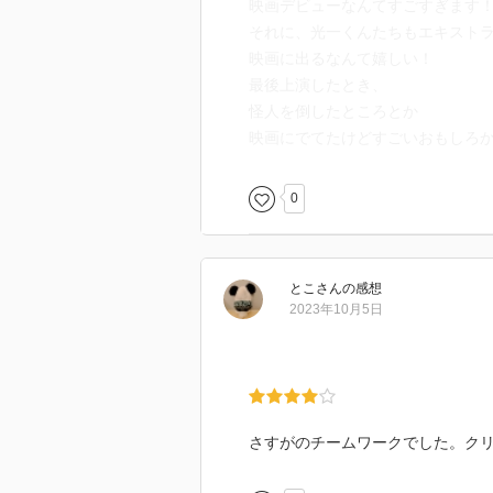
映画デビューなんてすごすぎます
それに、光一くんたちもエキスト
映画に出るなんて嬉しい！
最後上演したとき、
怪人を倒したところとか
映画にでてたけどすごいおもしろ
0
とこ
さん
の感想
2023年10月5日
さすがのチームワークでした。クリ