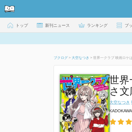
トップ
新刊ニュース
ランキング
ブ
ブクログ
>
大空なつき
>
世界一クラブ 映画ロケは
世界
さ文
大空なつき
KADOKAWA