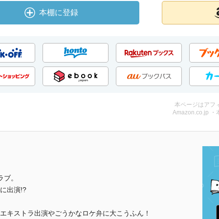
本棚に登録
本ページはアフ
Amazon.co.jp 
ラブ。
に出演!?
エキストラ出演やごうかなロケ弁に大こうふん！