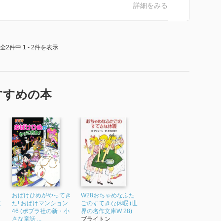
詳細をみる
全2件中 1 - 2件を表示
すすめの本
おばけひめがやってき
W28おちゃめなふた
文
た! おばけマンション
ごのすてきな休暇 (世
46 (ポプラ社の新・小
界の名作文庫W 28)
さな童話 ...
ブライトン