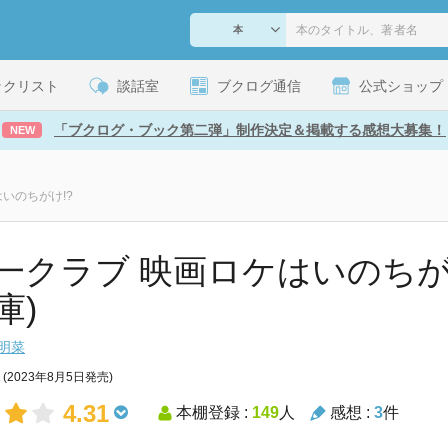
ックリスト
談話室
ブクログ通信
公式ショップ
「ブクログ・ブック第二弾」制作決定＆掲載する感想大募集！
NEW
いのちがけ!?
一クラブ 映画ロケはいのちがけ
庫)
明菜
(2023年8月5日発売)
4.31
本棚登録 :
149
人
感想 :
3
件