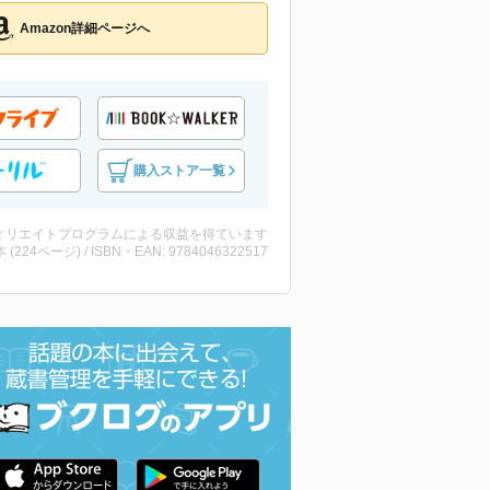
Amazon詳細ページへ
購入ストア一覧
ィリエイトプログラムによる収益を得ています
・本 (224ページ) / ISBN・EAN: 9784046322517