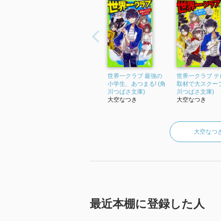
世界一クラブ 最強の
世界一クラブ テ
小学生、あつまる! (角
取材で大スクープ!
川つばさ文庫)
川つばさ文庫)
大空なつき
大空なつき
大空なつ
最近本棚に登録した人