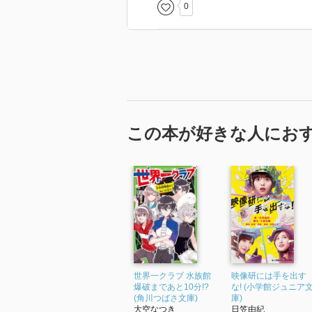
0
この本が好きな人にお
世界一クラブ 水族館
映像研には手を出す
爆破まであと10分!?
な! (小学館ジュニア
(角川つばさ文庫)
庫)
大空なつき
日笠由紀