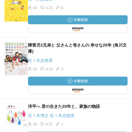
64
4.22
8
障害児3兄弟と 父さんと母さんの 幸せな20年 (角川文
庫)
佐々木志穂美
54
4.13
3
洋平へ 君の生きた20年と、家族の物語
佐々木博之 佐々木志穂美
39
4.27
7