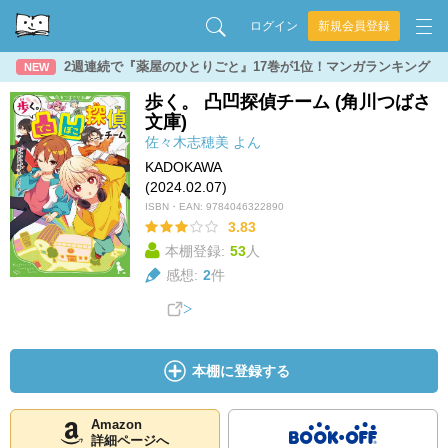
ログイン
新規会員登録
2週連続で『薬屋のひとりごと』17巻が1位！マンガランキング
NEW
歩く。 凸凹探偵チーム (角川つばさ
文庫)
佐々木志穂美
よん
KADOKAWA
(2024.02.07)
ISBN・EAN:
9784046322890
3.83
本棚登録:
53
人
感想:
2
件
本棚に登録する
Amazon
詳細ページへ