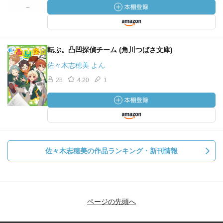
転ぶ。凸凹探偵チーム (角川つばさ文庫)
佐々木志穂美 よん
28
4.20
1
佐々木志穂美の作品ランキング・新刊情報
ページの先頭へ