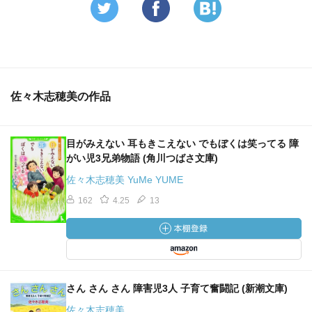
佐々木志穂美の作品
目がみえない 耳もきこえない でもぼくは笑ってる 障
がい児3兄弟物語 (角川つばさ文庫)
佐々木志穂美 YuMe YUME
162
4.25
13
さん さん さん 障害児3人 子育て奮闘記 (新潮文庫)
佐々木志穂美