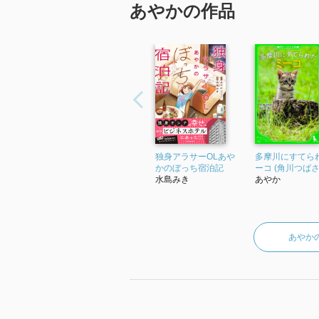
あやかの作品
https://www.pixiv.net/users/277145
犬と戦争 がれきの町に取り残されたサー
https://tsubasabunko.jp/product/
「犬と戦争 がれきの町に取り残された
A
https://www.kadokawa.co.jp/produ
-----------------------------
独身アラサーOLあや
多摩川にすてら
(yamanedoさん)本の やまね洞から
かのぼっち宿泊記
ーコ (角川つばさ
水島みき
あやか
あやか