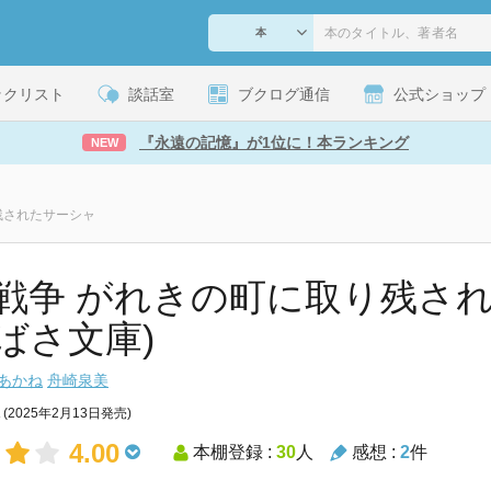
ックリスト
談話室
ブクログ通信
公式ショップ
『永遠の記憶』が1位に！本ランキング
NEW
残されたサーシャ
戦争 がれきの町に取り残され
ばさ文庫)
あかね
舟崎泉美
(2025年2月13日発売)
4.00
本棚登録 :
30
人
感想 :
2
件