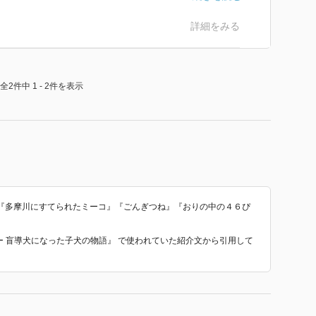
ーシャ | 特集 | 角川つばさ文庫
シアの軍事侵攻を受けてからおよそ３年９か月になろう
2502-a.html
詳細をみる
って太平洋戦争の期間を超えてしまうんですよね・・。
こと』｜2025年2月21日(金)公開
一日も早く安寧と幸せが戻ってくることを祈らずにいら
全2件中 1 - 2件を表示
com/
stagram写真と動画
nasaki/
『多摩川にすてられたミーコ』『ごんぎつね』『おりの中の４６ぴ
ィー 盲導犬になった子犬の物語』 で使われていた紹介文から引用して