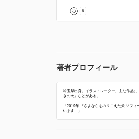
犬と戦争 がれきの町に取り残されたサ
２０２２年２月、ウクライナがロ
https://tsubasabunko.jp/special/sp
8
としています。
今なお戦争は継続していて、これ
映画『犬と戦争 ウクライナで私が見た
ウクライナの皆さまと動物たちに
https://inu-sensou.jp/
れません。
山田あかねの一喜一憂日記
https://akane-yamada.hatenablog.
著者プロフィール
舟崎 泉美(@izumifunasaki) • In
https://www.instagram.com/izumifu
舟崎泉美｜note
埼玉県出身。イラストレーター。主な作品に
きの犬』などがある。
https://note.com/izumishiori
「2019年 『さよならをのりこえた犬 ソフ
います。」
いっちゃんの栞
https://fizumi.com/
あやか - pixiv