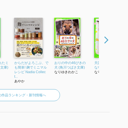
シャ | 犬と戦争 | 本 | 角川つばさ文庫
inutosensou/322409000923.html
サーシャ」舟崎泉美 [角川つばさ文庫] - KADOKAW
ct/322409000923/
れたミ
からだがよろこぶ、で
おりの中の46ぴきの
天国に行った看板ね
文庫)
も簡単! 麹でミニマル
犬 (角川つばさ文庫)
なな (角川つばさ文庫
レシピ Nadia Collec
なりゆきわかこ
なりゆきわかこ
t...
あやか
の作品ランキング・新刊情報へ