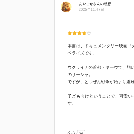
あやごぜ
さん
の感想
2025年11月7日
本書は、ドキュメンタリー映画『
ベライズです。
ウクライナの首都・キーウで、飼
のサーシャ。
ですが、とつぜん戦争が始まり避
子ども向けということで、可愛い
す。
大好きな飼い主・ソフィアと逸れ
しまった町をさまようサーシャ・
「・・きのうまで、この町にも、