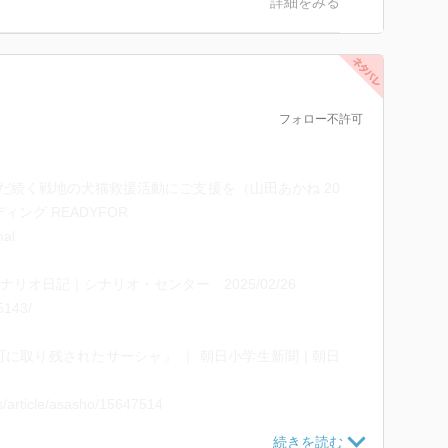
詳細をみる
いたはずだ…。
きて、すべてが変わってしまった。
。
ろう。
い。・・」
フォロー不許可
れた戦争に、わけがわからないまま巻き込まれてしまっ
みます。
だ続く戦地の犬猫救援活動にご支援を（山田あかね 20
て、そこに取り残された犬や猫を救い出す活動をしてい
ディング READYFOR
ちを保護するシェルターを運営する方々、さらに国境付
mal
ちの、ケガや病気を治療する為に集まった獣医さんや医
感じました。
ナリオ日記｜シナリオ・センター 2025/02/26
取材がベースなので話の中に登場した現地で救護活動を
35143/
がいるのですよね・・彼らの尽力には本当に頭が下がる
に取り残されたサーシャ』 ｜ 朝日小学生新聞 | 朝日
な戦争の中で命をかけて動物たちを助けている方々の存
s/article/asasho/15647514
戦争という行為の理不尽さを思い知らされた次第です。