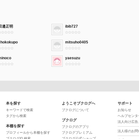
田邉正明
ibib727
chokokupo
mitsuho0405
minoco
yaesuzu
本を探す
ようこそブクログへ
サポート
キーワードで検索
ブクログについて
お知らせ
タグから検索
ヘルプセンタ
ブクログ
法人向け広告
本棚を探す
ブクログのアプリ
法人様のお問
プロフィールから本棚を探す
ブクログプレミアム
ブクログID 検索
ブクログ公式ショップ