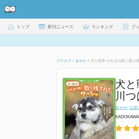
トップ
新刊ニュース
ランキング
ブ
ブクログ
>
あやか
>
犬と戦争 がれきの町に取り
犬と
川つ
あやか
山田
KADOKAWA