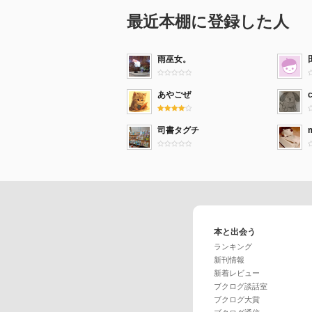
最近本棚に登録した人
雨巫女。
あやごぜ
司書タグチ
本と出会う
ランキング
新刊情報
新着レビュー
ブクログ談話室
ブクログ大賞