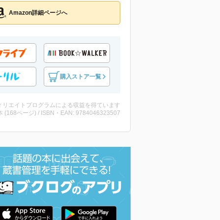
Amazon詳細ページへ
購入ストア一覧
ィリエイトプログラムによる収益を得ています
・本 (168ページ) / ISBN・EAN: 9784046323507