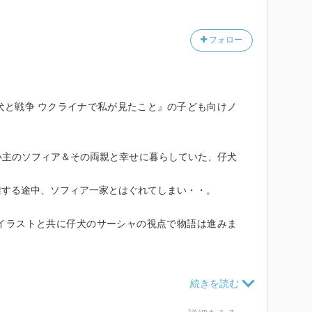
フォロー
犬と戦争 ウクライナで私が見たこと』の子ども向けノ
い主のソフィア＆その両親と幸せに暮らしていた、仔犬
難する途中、ソフィア一家とはぐれてしまい・・。
イラストと共に仔犬のサーシャの視点で物語は進みま
てしまい、お腹をすかしてミサイル攻撃で瓦礫となって
・。
きっとたくさんの人がいて、たくさんの生活があって、