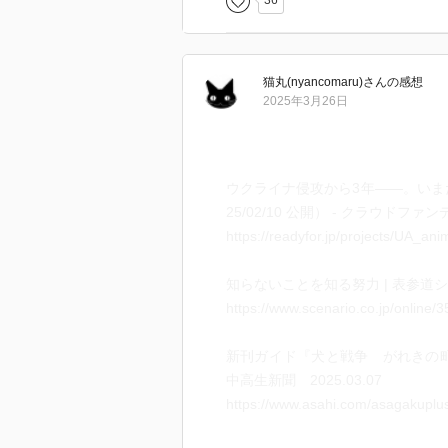
36
たくさんの笑い声であふれてれて
でも、とつぜんミサイルが飛んで
いったいなにが起こったんだろう
猫丸(nyancomaru)
さん
の感想
どうしてこうなってしまったんだ
2025年3月26日
子犬のぼくには、なにもわからな
一部の人間によって勝手に始めら
た動物たちの境遇を思うと胸が痛
ウクライナ侵攻から3年――。いま
そんな中、危険な激戦地まで行っ
25/02/10 公開） - クラウドファン
る元兵士の方や、救出された犬た
https://readyfor.jp/projects/UA_ani
近の避難所に運び込まれた動物た
療スタッフの方々の存在に救いを
知らないことを知る努力 | 表参道シ
この物語は、ドキュメンタリーの
https://www.scenario.co.jp/online/
されている方々には実在のモデル
思いです。
新刊ガイド『犬と戦争 がれきの町
中高生新聞 2025.03.07
ということで、本書を通して悲惨
https://www.asahi.com/asagakuplu
在を知る事ができたのと、改めて