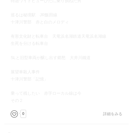
特急ワイドビューひだに乗り損ねた男
巡るは秘境駅 JR飯田線
十津川警部 赤と白のメロディ
有形文化財と転車台 天竜浜名湖鉄道天竜浜名湖線
生死を分ける転車台
SLと旧型車両が醸し出す郷愁 大井川鐵道
展望車殺人事件
十津川警部「記憶」
乗って残したい 赤字ローカル線は今
その２
0
詳細をみる