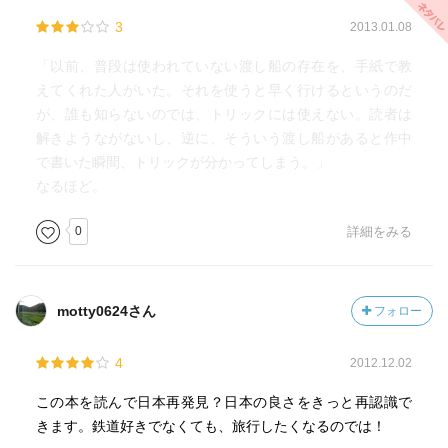
3
2013.01.08
「以前、普段は使われていない渡し船の存在を、手紙で教
えてくれた人がいた。それを使うと早く行けるというのだ
が、誰も知らないのでは、トリックには使えない。読者は
解きようながないし、逆に、そういう渡し船があると作中
で書いた瞬間、トリックが分かってしまう。」
なるほど。
0
詳細をみる
motty0624さん
フォロー
4
2012.12.02
この本を読んで日本再発見？日本の良さをきっと再認識で
きます。鉄道好きでなくても、旅行したくなるのでは！