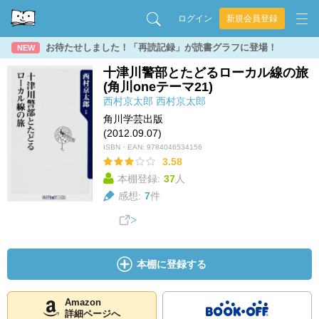
ログイン
新規会員登録
お待たせしました！「再読記録」が読書グラフに登場！
NEW
十津川警部とたどるローカル線の旅
(角川oneテーマ21)
西村京太郎
西村京太郎
角川学芸出版
(2012.09.07)
ISBN・EAN:
9784046534156
3.58
本棚登録:
37
人
感想:
7
件
本棚に登録する
Amazon
詳細ページへ