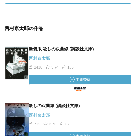
西村京太郎の作品
新装版 殺しの双曲線 (講談社文庫)
西村京太郎
2420
3.74
185
殺しの双曲線 (講談社文庫)
西村京太郎
715
3.76
67