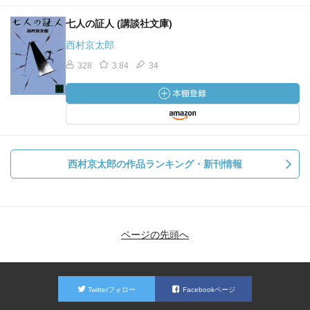
七人の証人 (講談社文庫)
西村京太郎
328
3.84
34
西村京太郎の作品ランキング・新刊情報
ページの先頭へ
Twitterフォロー
Facebookページ