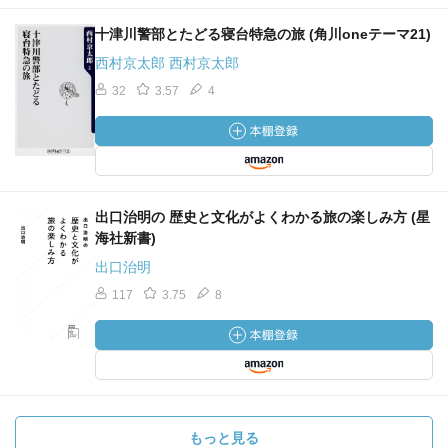
十津川警部とたどる寝台特急の旅 (角川oneテーマ21)
西村京太郎 西村京太郎
32
3.57
4
出口治明の 歴史と文化がよくわかる旅の楽しみ方 (星
海社新書)
出口治明
117
3.75
8
もっと見る