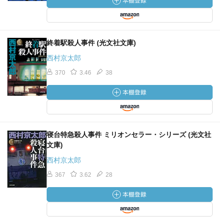
終着駅殺人事件 (光文社文庫)
西村京太郎
370
3.46
38
寝台特急殺人事件 ミリオンセラー・シリーズ (光文社
文庫)
西村京太郎
367
3.62
28