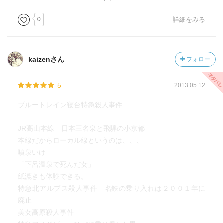
0
詳細をみる
kaizenさん
フォロー
5
2013.05.12
ブルートレイン寝台特急殺人事件
JR高山本線 日本三名泉と飛騨の小京都
本線だからローカル線というのは、、、
噴泉いけ
「下呂温泉で死んだ女」
紙漉きも体験できる。
特急北アルプス殺人事件 名鉄の乗り入れは２００１年に
廃止
美女高原殺人事件