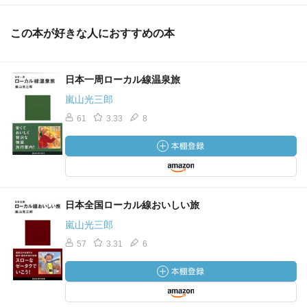
この本が好きな人におすすめの本
日本一周ローカル線温泉旅
嵐山光三郎
61
3.33
8
日本全国ローカル線おいしい旅
嵐山光三郎
57
3.31
6