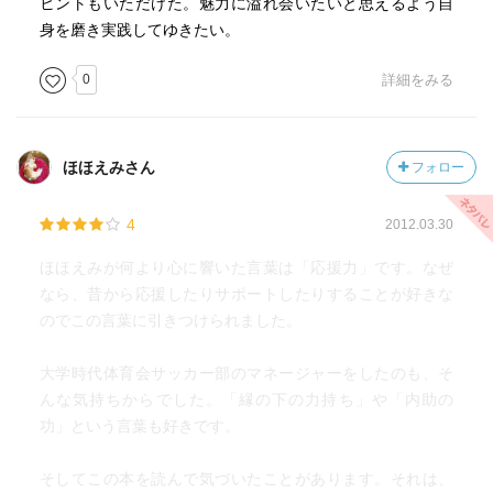
ヒントもいただけた。魅力に溢れ会いたいと思えるよう自
身を磨き実践してゆきたい。
0
詳細をみる
ほほえみさん
フォロー
4
2012.03.30
ほほえみが何より心に響いた言葉は「応援力」です。なぜ
なら、昔から応援したりサポートしたりすることが好きな
のでこの言葉に引きつけられました。
大学時代体育会サッカー部のマネージャーをしたのも、そ
んな気持ちからでした。「縁の下の力持ち」や「内助の
功」という言葉も好きです。
そしてこの本を読んで気づいたことがあります。それは、