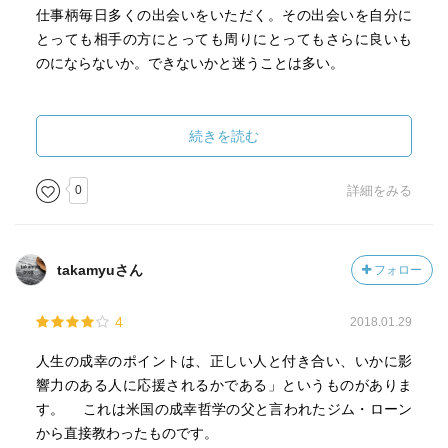
仕事柄毎日多くの出会いをいただく。その出会いを自分に
とっても相手の方にとっても周りにとってもさらに良いも
のにならないか。できないかと迷うことは多い。
出会いによる成果という点では多くは時間をかけて関係性
とともに構築されていく。長いおつきあいやお互いに深い
続きを読む
納得性のもとおつきあいするにはやはりお互いの気遣いや
共通理解が必要となる。
0
詳細をみる
それには答えはなくケースバイケースでもあり、相手の方
に合わせて対応することも必要となる。
takamyuさん
フォロー
おつきあいにはギブが基本。何ができるか。何をすべきか
4
2018.01.29
を念頭において進めていきたい。
人生の成幸のポイントは、正しい人と付き合い、いかに影
響力のある人に応援されるかである」というものがありま
す。 これは米国の成幸哲学の父と言われたジム・ローン
から直接教わったものです。