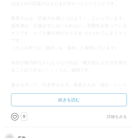
ほほえみの応援力はまだまだ甘かったということです。
鳥居さんは「応援力を身につけよう！」といっています。
成幸者は「応援せずにはいられない」雰囲気を持っている
そうです。とても魅力的だから引きつけられてしまうそう
です。
（※この本では「成功」を「成幸」と表現しています）
自分が魅力的な人にならなければ、魅力的な人を引き寄せ
ることはできない・・・うん。納得です。
魅せる力って、引き寄せる力。鳥居さんは「磁石」という
言葉を使っていますが、自然と周りに人が集まってくるん
ですね。成幸者はみな、見えない磁石を持っているそうで
続きを読む
す。
0
詳細をみる
この本には鳥居さんが成幸者たちをモデリングして得た考
え方、人脈をつくってきた経験やそこから学んできた知恵
が紹介されています。とてもリアルだったのでイメージし