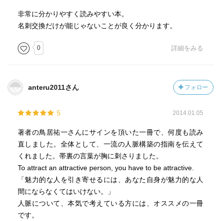
175 現在のアメブロのアカウントは1,000万超え
非常に分かりやすく読みやすい本。
名刺交換だけが能じゃないことが良く分かります。
209 これからの時代は、尊敬されるよりも、
『温かくて親しみのもてる人』になることが重要
0
詳細をみる
『誰とでも友人関係になれる』という資質は重要
anteru2011さん
フォロー
生き残る人とは、『あの仲間たちと一緒にいたい』という
コミュニティを作れる人
5
2014.01.05
211人脈づくりとは、結局『自分づくり』
著者の鳥居祐一さんにサインを頂いた一冊で、何度も読み
直しました。全体として、一流の人脈構築の指南を伝えて
くれました。帯裏の言葉が胸に刺さりました。
To attract an attractive person, you have to be attractive.
「魅力的な人を引き寄せるには、あなた自身が魅力的な人
間にならなくてはいけない。」
人脈について、本気で考えている方には、オススメの一冊
です。