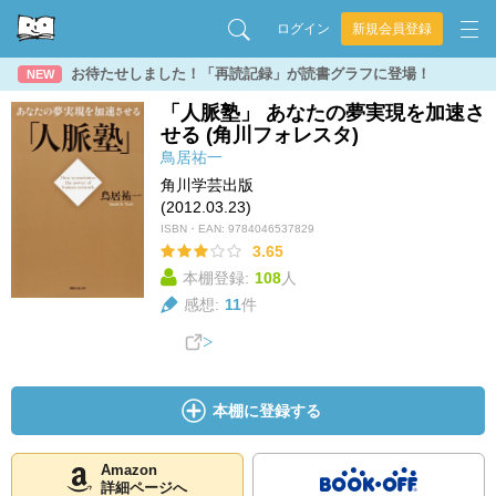
ログイン
新規会員登録
お待たせしました！「再読記録」が読書グラフに登場！
NEW
「人脈塾」 あなたの夢実現を加速さ
せる (角川フォレスタ)
鳥居祐一
角川学芸出版
(2012.03.23)
ISBN・EAN:
9784046537829
3.65
本棚登録:
108
人
感想:
11
件
本棚に登録する
Amazon
詳細ページへ