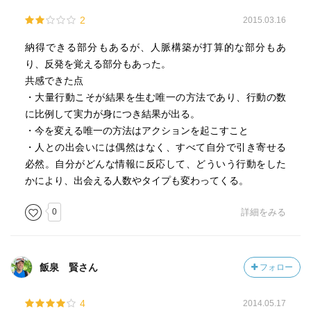
168 運の良い人の特徴
2
2015.03.16
社交性があり、人脈が広い
納得できる部分もあるが、人脈構築が打算的な部分もあ
り、反発を覚える部分もあった。
インスピレーションがよく働く
共感できた点
・大量行動こそが結果を生む唯一の方法であり、行動の数
チャンスをつかむ勇気と決断力がある
に比例して実力が身につき結果が出る。
・今を変える唯一の方法はアクションを起こすこと
変化を好み、流れが悪くなれば、別の道を選択できる
・人との出会いには偶然はなく、すべて自分で引き寄せる
必然。自分がどんな情報に反応して、どういう行動をした
いつ悪いことが起きてもいいように準備している
かにより、出会える人数やタイプも変わってくる。
幸運の女神は『人』が連れてきてくれます
0
詳細をみる
172 世の中には『情報を発信している人』と『受け取る
人』がいます。
飯泉 賢さん
フォロー
情報を発信している人 上位3％
残りの97％が受け取る人
4
2014.05.17