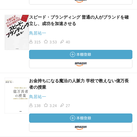
スピード・ブランディング 普通の人がブランドを確
立し、成功を加速させる
鳥居祐一
315
3.53
40
お金持ちになる魔法の人脈力 学校で教えない億万長
者の授業
鳥居祐一
138
3.24
27