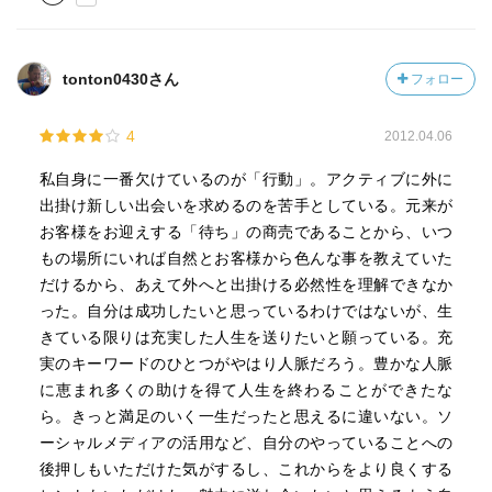
tonton0430さん
フォロー
4
2012.04.06
私自身に一番欠けているのが「行動」。アクティブに外に
出掛け新しい出会いを求めるのを苦手としている。元来が
お客様をお迎えする「待ち」の商売であることから、いつ
もの場所にいれば自然とお客様から色んな事を教えていた
だけるから、あえて外へと出掛ける必然性を理解できなか
った。自分は成功したいと思っているわけではないが、生
きている限りは充実した人生を送りたいと願っている。充
実のキーワードのひとつがやはり人脈だろう。豊かな人脈
に恵まれ多くの助けを得て人生を終わることができたな
ら。きっと満足のいく一生だったと思えるに違いない。ソ
ーシャルメディアの活用など、自分のやっていることへの
後押しもいただけた気がするし、これからをより良くする