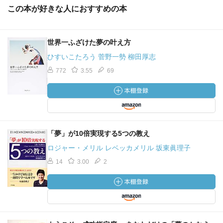
この本が好きな人におすすめの本
世界一ふざけた夢の叶え方
ひすいこたろう 菅野一勢 柳田厚志
772
3.55
69
「夢」が10倍実現する5つの教え
ロジャー・メリル レベッカメリル 坂東眞理子
14
3.00
2