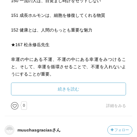
150 一流の人は、目覚まし時計をセットしない
151 成長ホルモンは、細胞を修復してくれる物質
152 健康とは、人間のもっとも重要な魅力
★167 松永修岳先生
幸運の中にある不運、不運の中にある幸運をみつけるこ
と。そして、幸運を循環させることで、不運を入れないよ
うにすることが重要。
続きを読む
そのためには、活動的な生活を送る。
0
詳細をみる
なぜなら、人間の活動力と所得は比例するから。
付き合う人を変えずして、未来を変えることはできない
muuchasgraciasさん
フォロー