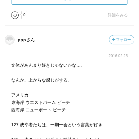
２．自分をごまかさない（ごまかすと運は落ちる） ３．貸
しを作っておく（借りが多いと運は落ちる） ４．あきらめ
0
詳細をみる
のいい人（しつこい人は嫌われる） ５．変化を好む人（運
の悪い人は変化を好まない） ６．人を褒める人（人を批判
する人は運が下がる） ７．感謝・感動・感激をする人
pppさん
フォロー
2016.02.25
１．社交性があり、人脈が広い ２．インスピレーションが
よく働く ３．チャンスをつかむ勇気と決断力がある ４．変
文体があんまり好きじゃないかな…。
化を好み、流れが悪くなれば別の道を選択できる ５．いつ
悪いことが起きてもいいように準備している 幸運の女神
なんか、上からな感じがする。
は「人」が連れて来てくれます。だからこそ、運をつかむ
には良い人との縁を大切にしなければならないのです。
アメリカ
東海岸 ウエストパーム ビーチ
西海岸 ニューポート ビーチ
魅力的な人を引き寄せるには、あなた自身が魅力的な人間
にならなくてはいけない。
127 成幸者たちは、一期一会という言葉が好き