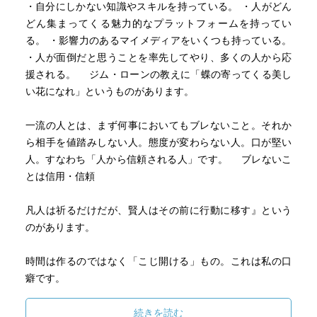
・自分にしかない知識やスキルを持っている。 ・人がどん
どん集まってくる魅力的なプラットフォームを持ってい
る。 ・影響力のあるマイメディアをいくつも持っている。
・人が面倒だと思うことを率先してやり、多くの人から応
援される。 ジム・ローンの教えに「蝶の寄ってくる美し
い花になれ」というものがあります。
一流の人とは、まず何事においてもブレないこと。それか
ら相手を値踏みしない人。態度が変わらない人。口が堅い
人。すなわち「人から信頼される人」です。 ブレないこ
とは信用・信頼
凡人は祈るだけだが、賢人はその前に行動に移す』という
のがあります。
時間は作るのではなく「こじ開ける」もの。これは私の口
癖です。
１．瞬時に判断し、迷わない（迷っていると運が逃げる）
続きを読む