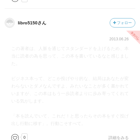
libro5150さん
フォロー
2013.06.26
この著者は、人脈を通じてスタンダードを上げるため、本
当に読者の為を思って、この本を書いているなと感じまし
た。
ビジネス本って、どこか投げやり的な、結局はあなたが変
わらないとダメなんですよ、みたいなことが多く書かれて
いますが、この本はもう一歩読者よりに歩み寄ってくれて
いる気がします。
「本を読んでいて、これだ！と思ったらその本をすぐ投げ
出し行動に移す」。行動こそすべて。
0
詳細をみる