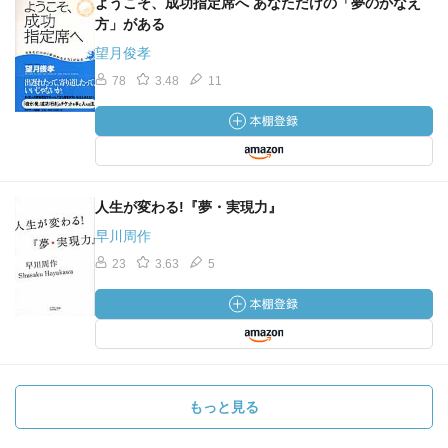
ようこそ、成功指定席へ あなただけの「夢のかなえ
方」がある
望月俊孝
78
3.48
11
人生が変わる!『夢・実現力』
早川周作
23
3.63
5
もっと見る