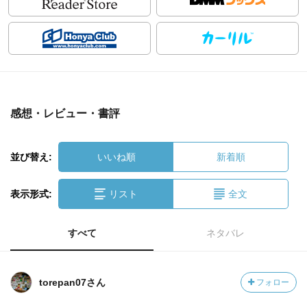
感想・レビュー・書評
並び替え:
いいね順
新着順
表示形式:
リスト
全文
すべて
ネタバレ
torepan07さん
フォロー