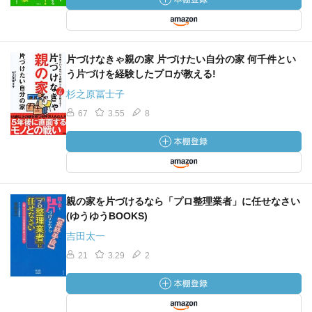
片づけなきゃ親の家 片づけたい自分の家 何千件とい
う片づけを経験したプロが教える!
杉之原冨士子
67
3.55
8
親の家を片づけるなら「プロ整理業者」に任せなさい
(ゆうゆうBOOKS)
吉田太一
21
3.29
2