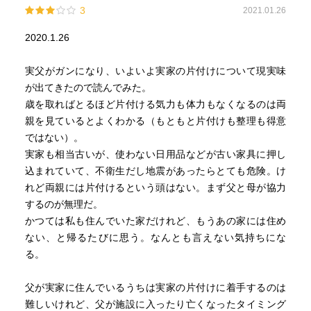
3
2021.01.26
2020.1.26
実父がガンになり、いよいよ実家の片付けについて現実味
が出てきたので読んでみた。
歳を取ればとるほど片付ける気力も体力もなくなるのは両
親を見ているとよくわかる（もともと片付けも整理も得意
ではない）。
実家も相当古いが、使わない日用品などが古い家具に押し
込まれていて、不衛生だし地震があったらとても危険。け
れど両親には片付けるという頭はない。まず父と母が協力
するのが無理だ。
かつては私も住んでいた家だけれど、もうあの家には住め
ない、と帰るたびに思う。なんとも言えない気持ちにな
る。
父が実家に住んでいるうちは実家の片付けに着手するのは
難しいけれど、父が施設に入ったり亡くなったタイミング