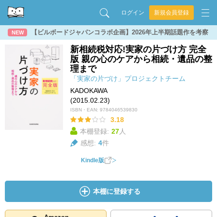
ログイン
新規会員登録
【ビルボードジャパンコラボ企画】2026年上半期話題作を考察
NEW
新相続税対応!実家の片づけ方 完全
版 親の心のケアから相続・遺品の整
理まで
「実家の片づけ」プロジェクトチーム
KADOKAWA
(2015.02.23)
ISBN・EAN:
9784046539830
3.18
本棚登録:
27
人
感想:
4
件
Kindle版
本棚に登録する