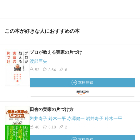
この本が好きな人におすすめの本
プロが教える実家の片づけ
渡部亜矢
52
3.64
6
田舎の実家の片づけ方
岩井寿子 鈴木一平 赤澤健一 岩井寿子 鈴木一平
40
3.18
2