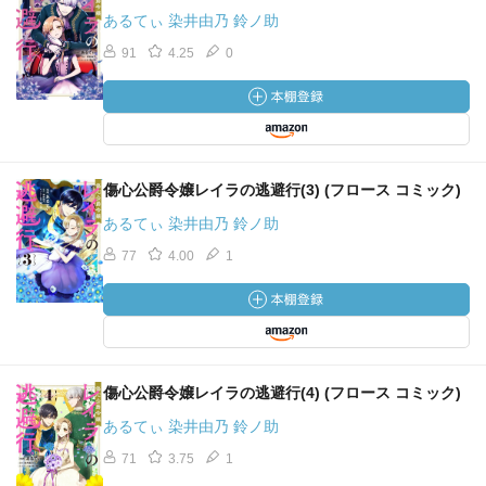
あるてぃ 染井由乃 鈴ノ助
91
4.25
0
傷心公爵令嬢レイラの逃避行(3) (フロース コミック)
あるてぃ 染井由乃 鈴ノ助
77
4.00
1
傷心公爵令嬢レイラの逃避行(4) (フロース コミック)
あるてぃ 染井由乃 鈴ノ助
71
3.75
1