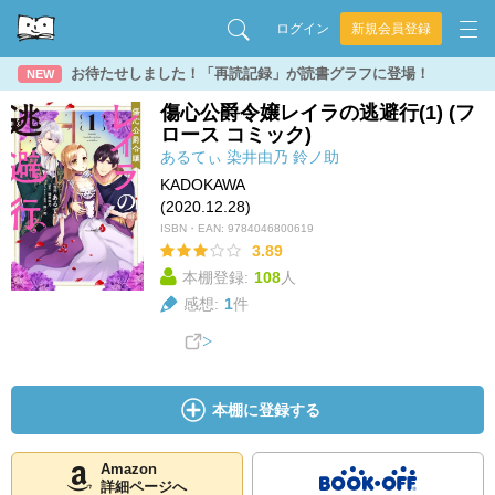
ログイン
新規会員登録
お待たせしました！「再読記録」が読書グラフに登場！
NEW
傷心公爵令嬢レイラの逃避行(1) (フ
ロース コミック)
あるてぃ
染井由乃
鈴ノ助
KADOKAWA
(2020.12.28)
ISBN・EAN:
9784046800619
3.89
本棚登録:
108
人
感想:
1
件
本棚に登録する
Amazon
詳細ページへ