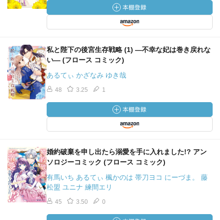
私と陛下の後宮生存戦略 (1) ―不幸な妃は巻き戻れな
い― (フロース コミック)
あるてぃ かざなみ ゆき哉
48
3.25
1
婚約破棄を申し出たら溺愛を手に入れました!? アン
ソロジーコミック (フロース コミック)
有馬いち あるてぃ 楓かのは 帯刀ヨコ にーづま。 藤
松盟 ユニナ 練間エリ
45
3.50
0