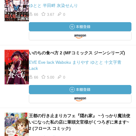
ゆとと 半田畔 灰染せんり
66
3.67
0
いのちの食べ方 2 (MFコミックス ジーンシリーズ)
EVE Eve lack Waboku まりやす ゆとと 十文字青
Lack
66
5.00
0
王都の行き止まりカフェ『隠れ家』 ~うっかり魔法使
いになった私の店に筆頭文官様がくつろぎに来ます~
2 (フロース コミック)