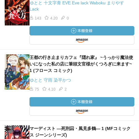
ゆとと 十文字青 EVE Eve lack Waboku まりやす
Lack
143
4.20
0
王都の行き止まりカフェ『隠れ家』 ~うっかり魔法使
いになった私の店に筆頭文官様がくつろぎに来ます~
1 (フロース コミック)
ゆとと 守雨 染平かつ
75
4.10
2
マーディスト ―死刑囚・風見多鶴― 1 (MFコミック
ス ジーンシリーズ)