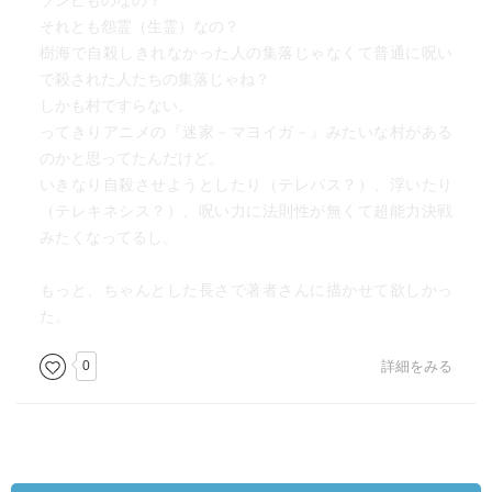
ゾンビものなの？
それとも怨霊（生霊）なの？
樹海で自殺しきれなかった人の集落じゃなくて普通に呪い
で殺された人たちの集落じゃね？
しかも村ですらない。
ってきりアニメの『迷家－マヨイガ－』みたいな村がある
のかと思ってたんだけど。
いきなり自殺させようとしたり（テレパス？）、浮いたり
（テレキネシス？）、呪い力に法則性が無くて超能力決戦
みたくなってるし。
もっと、ちゃんとした長さで著者さんに描かせて欲しかっ
た。
0
詳細をみる