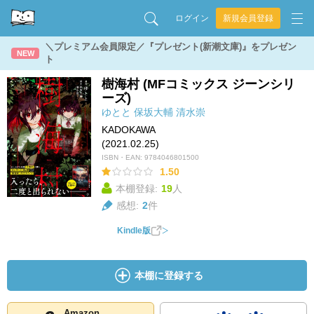
ログイン
新規会員登録
＼プレミアム会員限定／『プレゼント(新潮文庫)』をプレゼン
NEW
ト
樹海村 (MFコミックス ジーンシリ
ーズ)
ゆとと
保坂大輔
清水崇
KADOKAWA
(2021.02.25)
ISBN・EAN:
9784046801500
1.50
本棚登録:
19
人
感想:
2
件
Kindle版
本棚に登録する
Amazon