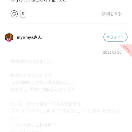
もう少し丁寧にやって欲しい。
0
詳細をみる
myomyaさん
フォロー
2021.02.26
漫画喫茶で読みました。
映画のコミカライズ？
（その映画も原作があるのかも。）
樹海村 → 犬鳴村の順なんだっけ？
たぶん、かなり端折ってるんだと思う。
ゴチャゴチャしすぎて何が起こってるの分からな
い・・・。
っていうか、これは何？