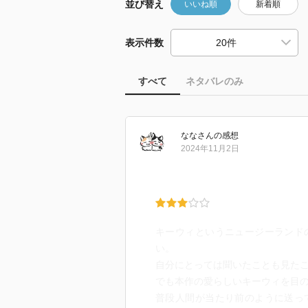
並び替え
いいね順
新着順
表示件数
すべて
ネタバレのみ
なな
さん
の感想
2024年11月2日
キーウィというニュージーランド
い。
自分にとっては聞いたことも見た
でも本作の愛らしいキーウィを目
普段人間が当たり前のように送っ