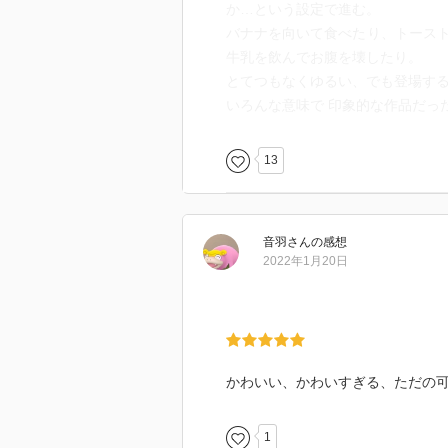
か…という設定で進む。
バナナを向いて食べたり、トースト
牛乳を飲んでお腹を壊したり。
とてつもなくゆるい、でも登場する
いろんな意味で 印象的な作品だっ
13
音羽
さん
の感想
2022年1月20日
かわいい、かわいすぎる、ただの
1