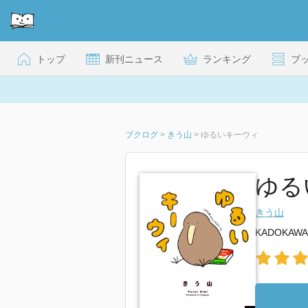
トップ
新刊ニュース
ランキング
ブ
ブクログ
>
きう山
>
ゆるいキーウィ
ゆる
きう山
KADOKAWA