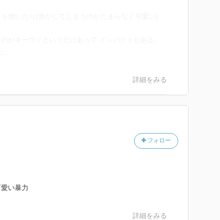
を焼いたり(焦がしてしまうのがたまらなく可愛い) 、
のがキーウィというだけあって インパクトがある。
た。
詳細をみる
フォロー
可愛い暴力
詳細をみる