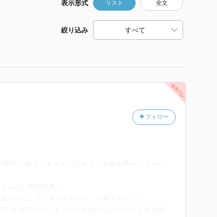
表示形式
リスト
全文
絞り込み
フォロー
の国鳥であり、キウイの元ネタでもある鳥がいるらし
こともない未知の鳥。
の当たりにしてしまったらもう、一瞬でトリコに…。
ている生活の中にキーウィが溶け込んだらどうなるの