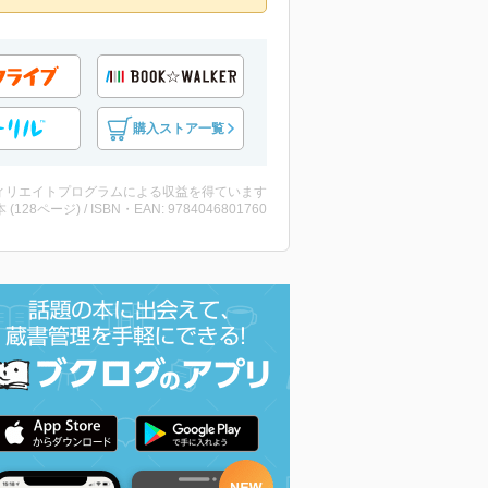
購入ストア一覧
ィリエイトプログラムによる収益を得ています
・本 (128ページ) / ISBN・EAN: 9784046801760