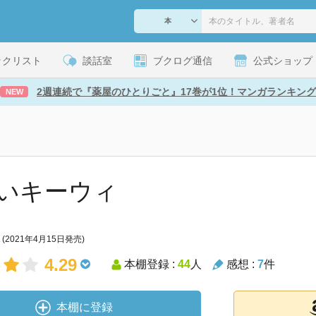
ックリスト
談話室
ブクログ通信
公式ショップ
2週連続で『薬屋のひとりごと』17巻が1位！マンガランキング
NEW
いキーウィ
(2021年4月15日発売)
4.29
本棚登録 :
44
人
感想 :
7
件
本棚に登録