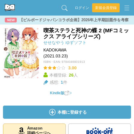
ログイン
新規会員登録
【ビルボードジャパンコラボ企画】2026年上半期話題作を考察
NEW
喫茶ステラと死神の蝶 2 (MFコミッ
クス アライブシリーズ)
せせなやう
ゆずソフト
KADOKAWA
(2021.03.23)
ISBN・EAN:
9784046801913
3.00
本棚登録:
26
人
感想:
1
件
Kindle版
本棚に登録する
Amazon
詳細ページへ