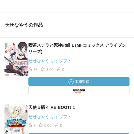
せせなやうの作品
喫茶ステラと死神の蝶 1 (MFコミックス アライブシ
リーズ)
せせなやう ゆずソフト
33
3.00
0
天使☆騒々 RE-BOOT! 1
せせなやう ゆずソフト
7
0.00
0