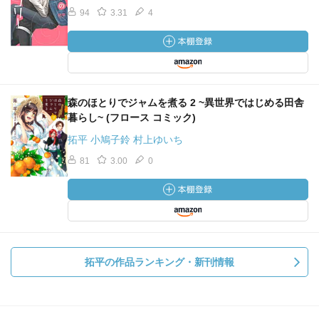
94
3.31
4
森のほとりでジャムを煮る 2 ~異世界ではじめる田舎
暮らし~ (フロース コミック)
拓平 小鳩子鈴 村上ゆいち
81
3.00
0
拓平の作品ランキング・新刊情報