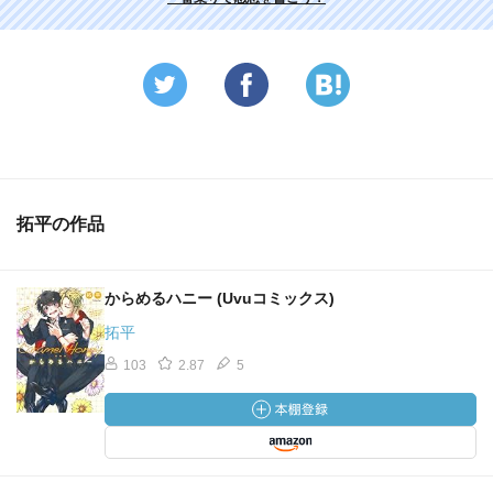
拓平の作品
からめるハニー (Uvuコミックス)
拓平
103
2.87
5