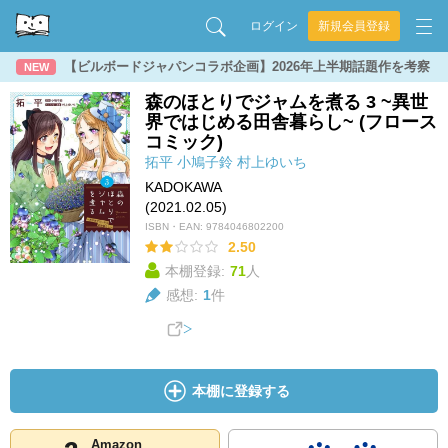
ログイン
新規会員登録
【ビルボードジャパンコラボ企画】2026年上半期話題作を考察
NEW
森のほとりでジャムを煮る 3 ~異世
界ではじめる田舎暮らし~ (フロース
コミック)
拓平
小鳩子鈴
村上ゆいち
KADOKAWA
(2021.02.05)
ISBN・EAN:
9784046802200
2.50
本棚登録:
71
人
感想:
1
件
本棚に登録する
Amazon