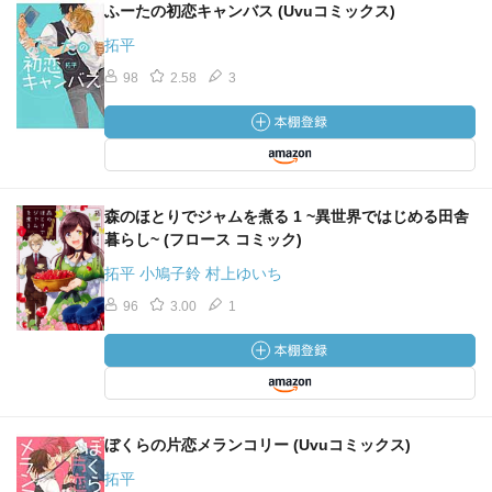
ふーたの初恋キャンバス (Uvuコミックス)
拓平
98
2.58
3
森のほとりでジャムを煮る 1 ~異世界ではじめる田舎
暮らし~ (フロース コミック)
拓平 小鳩子鈴 村上ゆいち
96
3.00
1
ぼくらの片恋メランコリー (Uvuコミックス)
拓平