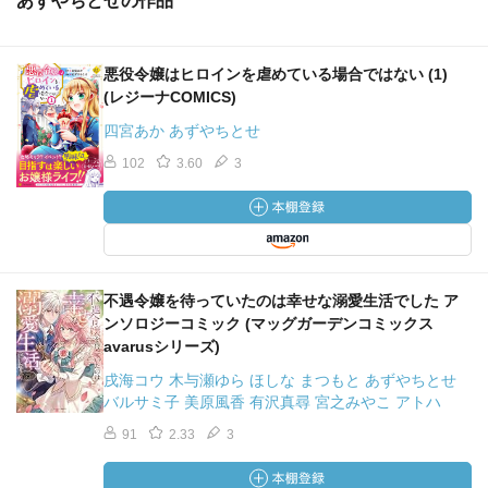
あずやちとせの作品
悪役令嬢はヒロインを虐めている場合ではない (1)
(レジーナCOMICS)
四宮あか あずやちとせ
102
3.60
3
不遇令嬢を待っていたのは幸せな溺愛生活でした ア
ンソロジーコミック (マッグガーデンコミックス
avarusシリーズ)
戌海コウ 木与瀬ゆら ほしな まつもと あずやちとせ
バルサミ子 美原風香 有沢真尋 宮之みやこ アトハ
91
2.33
3