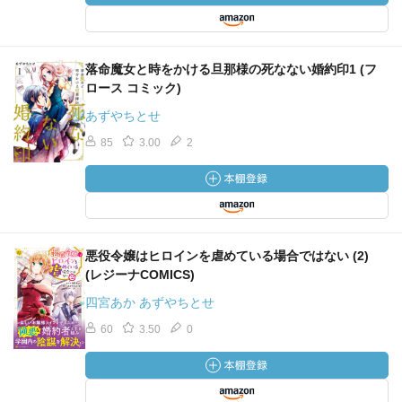
落命魔女と時をかける旦那様の死なない婚約印1 (フ
ロース コミック)
あずやちとせ
85
3.00
2
悪役令嬢はヒロインを虐めている場合ではない (2)
(レジーナCOMICS)
四宮あか あずやちとせ
60
3.50
0