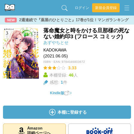
ログイン
新規会員登録
2週連続で『薬屋のひとりごと』17巻が1位！マンガランキング
NEW
落命魔女と時をかける旦那様の死な
ない婚約印3 (フロース コミック)
あずやちとせ
KADOKAWA
(2021.06.05)
ISBN・EAN:
9784046803672
3.33
本棚登録:
46
人
感想:
1
件
Kindle版
本棚に登録する
Amazon
詳細ページへ