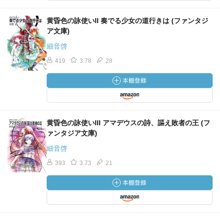
黄昏色の詠使いII 奏でる少女の道行きは (ファンタジ
ア文庫)
細音啓
419
3.78
28
黄昏色の詠使いIII アマデウスの詩、謳え敗者の王 (フ
ァンタジア文庫)
細音啓
393
3.73
21