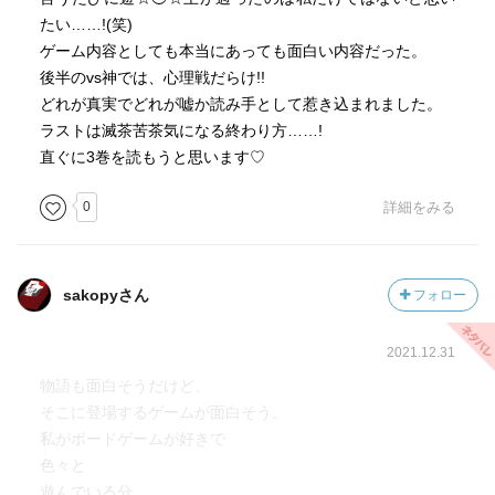
たい……!(笑)
ゲーム内容としても本当にあっても面白い内容だった。
後半のvs神では、心理戦だらけ!!
どれが真実でどれが嘘か読み手として惹き込まれました。
ラストは滅茶苦茶気になる終わり方……!
直ぐに3巻を読もうと思います♡
0
詳細をみる
sakopyさん
フォロー
2021.12.31
物語も面白そうだけど、
そこに登場するゲームが面白そう。
私がボードゲームが好きで
色々と
遊んでいる分、