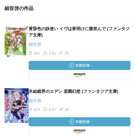
細音啓の作品
黄昏色の詠使い イヴは夜明けに微笑んで (ファンタジ
ア文庫)
細音啓
642
3.91
65
氷結鏡界のエデン 楽園幻想 (ファンタジア文庫)
細音啓
424
4.07
28