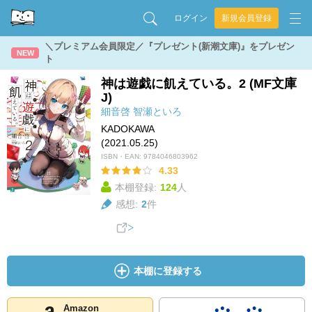
ログイン
新規会員登録
＼プレミアム会員限定／『プレゼント(新潮文庫)』をプレゼン
NEW
ト
神は遊戯に飢えている。2 (MF文庫
J)
細音啓
智瀬といろ
KADOKAWA
(2021.05.25)
ISBN・EAN:
9784046803962
4.33
本棚登録:
124
人
感想:
2
件
本棚に登録する
Amazon