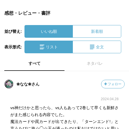
感想・レビュー・書評
並び替え:
いいね順
新着順
表示形式:
リスト
全文
すべて
ネタバレ
❀なな❀さん
フォロー
2024.04.28
vs神だけかと思ったら、vs人もあって2巻して早くも新鮮さ
がまた感じられる内容でした。
魔法カードや罠カードが出てきたり、「ターンエンド!」と
言うたびに遊☆◯☆王が過ったのは私だけではないと思い