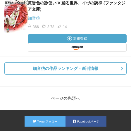
黄昏色の詠使いIV 踊る世界、イヴの調律 (ファンタジ
ア文庫)
細音啓
366
3.78
14
細音啓の作品ランキング・新刊情報
ページの先頭へ
Twitterフォロー
Facebookページ