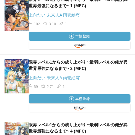
そういや、メクは異世界人を召喚する大秘術を扱える人間
世界最強になるまで~ 1 (MFC)
が居るなんて信じられないというスタンスのようだけど、
テツヤ達を召喚したあの魔術士は何か得体の知れない正体
上向だい 未来人A 雨壱絵穹
とかが有ったりするんだろうか？
102
3.10
1
あと、一緒に召喚されたあの少女はどうなったんだろう？
限界レベル1からの成り上がり ~最弱レベルの俺が異
世界最強になるまで~ 2 (MFC)
上向だい 未来人A 雨壱絵穹
69
2.71
1
限界レベル1からの成り上がり ~最弱レベルの俺が異
世界最強になるまで~ 4 (MFC)