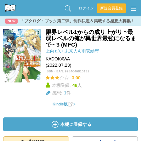
ログイン
新規会員登録
「ブクログ・ブック第二弾」制作決定＆掲載する感想大募集！
NEW
限界レベル1からの成り上がり ~最
弱レベルの俺が異世界最強になるま
で~ 3 (MFC)
上向だい
未来人A
雨壱絵穹
KADOKAWA
(2022.07.23)
ISBN・EAN:
9784046815132
3.00
本棚登録:
48
人
感想:
1
件
Kindle版
本棚に登録する