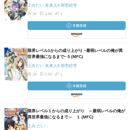
上向だい 未来人A 雨壱絵穹
34
3.00
1
限界レベル1からの成り上がり ~最弱レベルの俺が異
世界最強になるまで~ 5 (MFC)
上向だい 未来人A 雨壱絵穹
28
2.50
1
限界レベル１からの成り上がり ～最弱レベルの俺が
異世界最強になるまで～ １ (MFC)
上向 だい