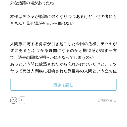
外な活躍の場があったね
本作はテツヤが順調に強くなりつつあるけど、他の者にも
きちんと見せ場が有るから侮れない
人間族に与する勇者が引き起こした今回の危機、テツヤが
遂に勇者とぶつかる展開になるのかと期待感が増す一方
で、過去の因縁が明らかにもなってしまうのか
あっという間に放逐されたから忘れかけていたけど、テツ
ヤって元は人間族に召喚された異世界の人間という立ち位
置だったっけ
そりゃ、人間族から見れば今のテツヤは裏切り者にしか見
続きを読む
えないし、事情を知らなかったメク達からすればテツヤの
存在に疑念も持ちかねないもの。そこをメクは共に生活し
0
詳細をみる
てきた時間や自分との関係性を理由にテツヤを信じたのは
良い流れだったね
そして遂に記された勇者の実力が想像以上にヤバい……