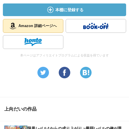
軍隊を相手にするつもりで用意した詠唱魔法を個人で受け
本棚に登録する
きって物ともせず進み続けるってどういう事なの……。こ
れで勇者4人組の中では限界レベルの関係から最弱とかカイ
トを始めとして他の勇者の力量が何処まで高みに有るのか
Amazon 詳細ページへ
今から恐ろしくなってくるよ…
エルフ族が全滅しかねない惨状、この窮地にテツヤが颯爽
と登場するシーンは格好良いね。でも限界レベル１であり
本ページはアフィリエイトプログラムによる収益を得ています
ながら実質レベル70程度の実力を持つテツヤでも攻撃がそ
こまで通らないのか…
絶体絶命のピンチに思えた状況でメクが正体を表して共闘
する流れになるとは！ただ、そういった熱い展開になって
も強大な力を持つシュンに立ち向かうのは難しいわけで
エルフ族や牛っぽい先輩の助力に拠ってようやく通った全
力全開の一撃。果たして、これにてシュンを撃破できたの
上向だいの作品
だろうか……？
限界レベル1からの成り上がり ~最弱レベルの俺が異