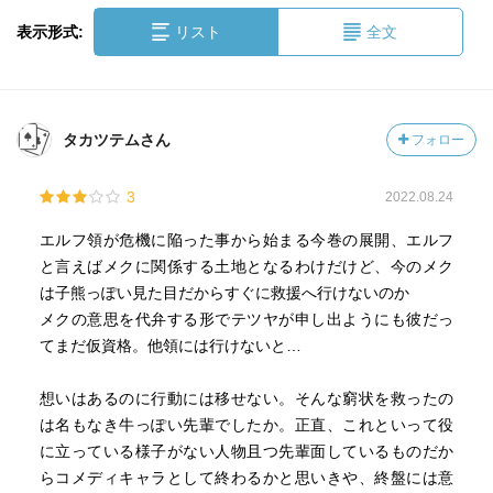
表示形式:
リスト
全文
タカツテムさん
フォロー
3
2022.08.24
エルフ領が危機に陥った事から始まる今巻の展開、エルフ
と言えばメクに関係する土地となるわけだけど、今のメク
は子熊っぽい見た目だからすぐに救援へ行けないのか
メクの意思を代弁する形でテツヤが申し出ようにも彼だっ
てまだ仮資格。他領には行けないと…
想いはあるのに行動には移せない。そんな窮状を救ったの
は名もなき牛っぽい先輩でしたか。正直、これといって役
に立っている様子がない人物且つ先輩面しているものだか
らコメディキャラとして終わるかと思いきや、終盤には意