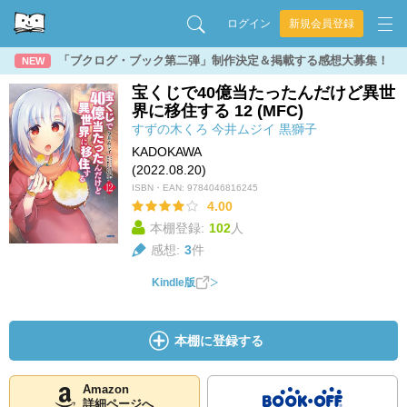
ログイン
新規会員登録
「ブクログ・ブック第二弾」制作決定＆掲載する感想大募集！
NEW
宝くじで40億当たったんだけど異世
界に移住する 12 (MFC)
すずの木くろ
今井ムジイ
黒獅子
KADOKAWA
(2022.08.20)
ISBN・EAN:
9784046816245
4.00
本棚登録:
102
人
感想:
3
件
Kindle版
本棚に登録する
Amazon
詳細ページへ