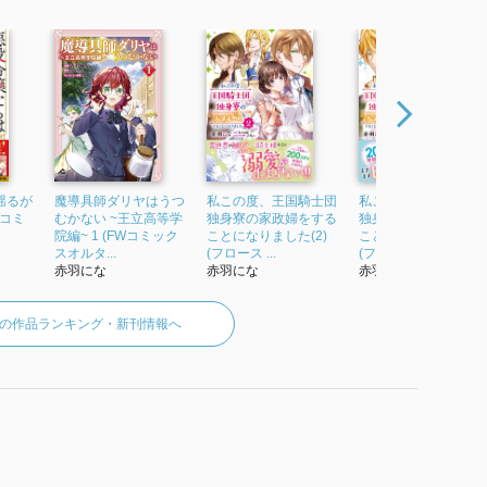
揺るが
魔導具師ダリヤはうつ
私この度、王国騎士団
私この度、王国騎士
 コミ
むかない ~王立高等学
独身寮の家政婦をする
独身寮の家政婦をす
院編~ 1 (FWコミック
ことになりました(2)
ことになりました(3)
スオルタ...
(フロース ...
(フロース ...
赤羽にな
赤羽にな
赤羽にな
の作品ランキング・新刊情報へ