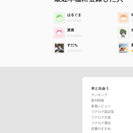
はるぐま
楽俊
すだち
本と出会う
ランキング
新刊情報
新着レビュー
ブクログ談話室
ブクログ大賞
ブクログ通信
読書のすすめ