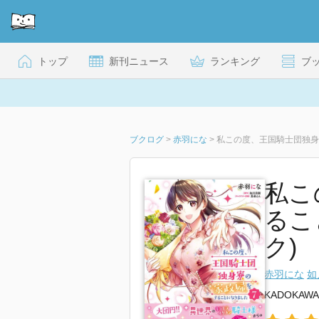
トップ
新刊ニュース
ランキング
ブ
ブクログ
>
赤羽にな
>
私この度、王国騎士団独身
私こ
るこ
ク)
赤羽にな
如
KADOKAWA