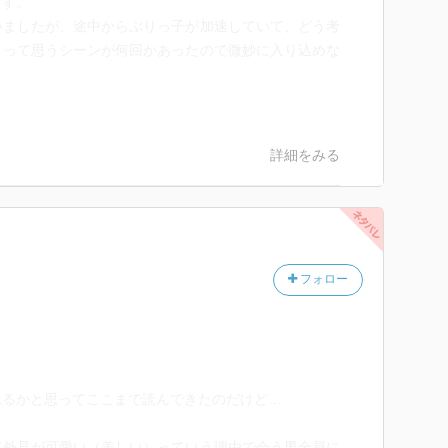
ます。
いましたが、途中からぶりっ子が加速していて、どう考
！って思うシーンが何回かあったので微妙に入り込めな
詳細をみる
フォロー
るかと思ってここまで読んできたのだけど…
て外見が可愛い（美しい）っていう理由で会う男全員に