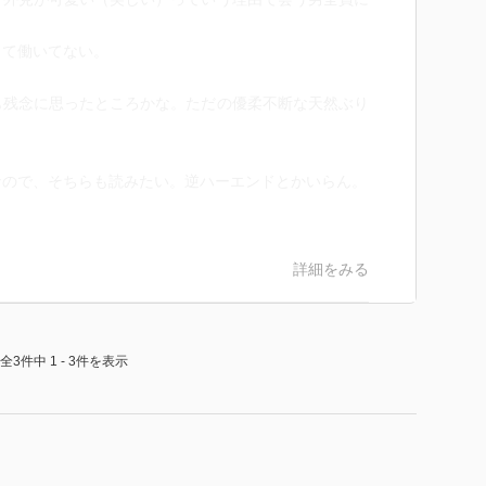
して働いてない。
も残念に思ったところかな。ただの優柔不断な天然ぶり
ので、そちらも読みたい。逆ハーエンドとかいらん。
詳細をみる
全3件中 1 - 3件を表示