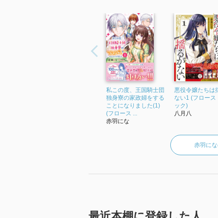
私この度、王国騎士団
悪役令嬢たちは
独身寮の家政婦をする
ない1 (フロース
ことになりました(1)
ック)
(フロース ...
八月八
赤羽にな
赤羽にな
最近本棚に登録した人