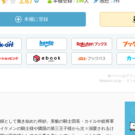
3.67
本棚登録 :
156
人
感想 :
3
件
本棚に登録
本ページはアフ
Amazon.co.jp ・マンガ
婦として働き始めた梓紗。美貌の騎士団長・カイルや総将軍
イケメンの騎士様や隣国の第三王子様から次々溺愛されるけ