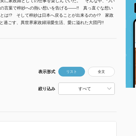
実に家政婦としての仕事を楽しんでいた。 そんな中、つい
の言葉で梓紗への熱い想いを告げる――!! 真っ直ぐな想い
とは!? そして梓紗は日本へ戻ることが出来るのか!? 家政
と過ごす、異世界家政婦溺愛生活、愛に溢れた大団円!!
表示形式
リスト
全文
絞り込み