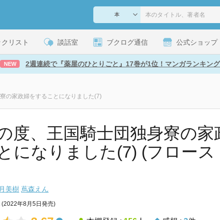
ックリスト
談話室
ブクログ通信
公式ショップ
2週連続で『薬屋のひとりごと』17巻が1位！マンガランキング
NEW
寮の家政婦をすることになりました(7)
の度、王国騎士団独身寮の家
とになりました(7) (フロース
月美樹
蔦森えん
(2022年8月5日発売)