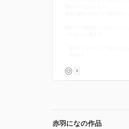
惚れられてなんかもー。
物語の後半こればっかで家政婦と
終わり方が私好みではなかったの
っ子女にしか思えず。
原作とエンディングが違うような
（220813）
0
赤羽になの作品