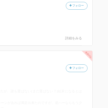
フォロー
詳細をみる
フォロー
たが、誰も選ばない(まだ選ばない？)結末になるとは
シーンがあれば満足出来たのですが、逆ハーならもう少