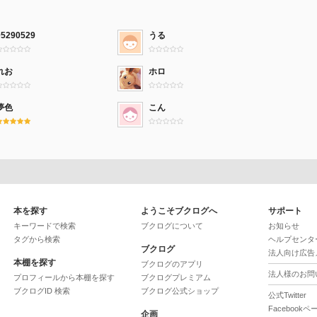
05290529
うる
れお
ホロ
夢色
こん
本を探す
ようこそブクログへ
サポート
キーワードで検索
ブクログについて
お知らせ
タグから検索
ヘルプセンタ
ブクログ
法人向け広告
本棚を探す
ブクログのアプリ
法人様のお問
プロフィールから本棚を探す
ブクログプレミアム
ブクログID 検索
ブクログ公式ショップ
公式Twitter
Facebookペ
企画