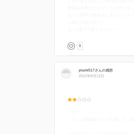
しその先を読みたい気持ちはあり
最初は天然なヒロインかと思って
えても相手の気持ちに気づくだろ
い感じがありました。
もう1巻でて欲しかった！！
0
youmi517
さん
の感想
2022年8月13日
読了。
もっと家政婦として活躍してくれ
それだけじゃないがきっかけとし