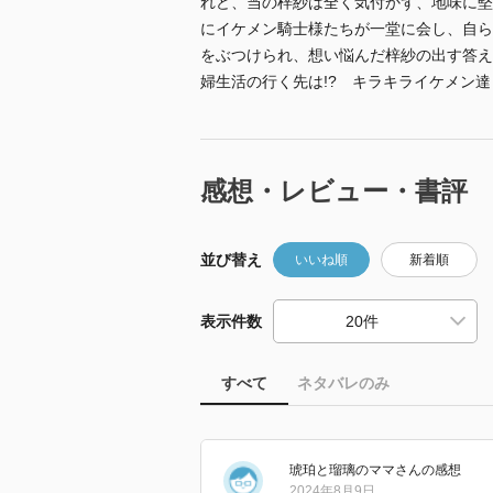
れど、当の梓紗は全く気付かず、地味に堅
にイケメン騎士様たちが一堂に会し、自ら
をぶつけられ、想い悩んだ梓紗の出す答え
婦生活の行く先は!? キラキライケメン達
感想・レビュー・書評
並び替え
いいね順
新着順
表示件数
すべて
ネタバレのみ
琥珀と瑠璃のママ
さん
の感想
2024年8月9日