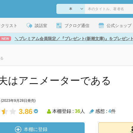
ックリスト
談話室
ブクログ通信
公式ショップ
＼プレミアム会員限定／『プレゼント(新潮文庫)』をプレゼン
NEW
る
夫はアニメーターである
(2023年9月28日発売)
3.86
本棚登録 :
36
人
感想 :
4
件
本棚に登録