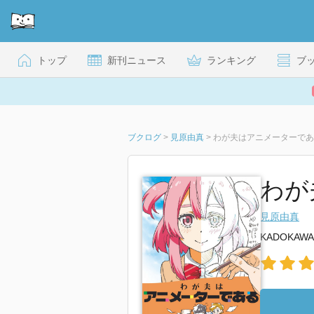
トップ
新刊ニュース
ランキング
ブ
ブクログ
>
見原由真
>
わが夫はアニメーターであ
わが
見原由真
KADOKAWA