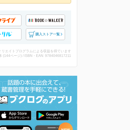
購入ストア一覧
ィリエイトプログラムによる収益を得ています
・本 (144ページ) / ISBN・EAN: 9784046817211