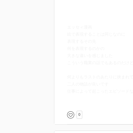
エッセィ漫画
絵で表現することは同じなのに
表現するその先
何を表現するのかの
大きな違いを感じました
こういう職業の話でもあるのだけ
何よりもラストのあたりに挟まれ
二人の物語が良いです
仕事によって起こったエピソード
二人だからこそのエピソード
こういう場面があるのがエッセイ
0