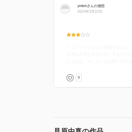
ymkm
さん
の感想
2024年3月22日
アニメーターさんの過酷な生活よ
日本の大切な文化の作り手なんだ
ともあれ、お二人とも自然に好き
0
見原由真の作品