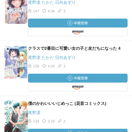
尾野凛 たかた 日向あずり
147
4.38
3
クラスで2番目に可愛い女の子と友だちになった 4
尾野凛 たかた 日向あずり
135
4.00
3
僕のかわいいいじめっこ (花音コミックス)
尾野凛
134
3.29
3