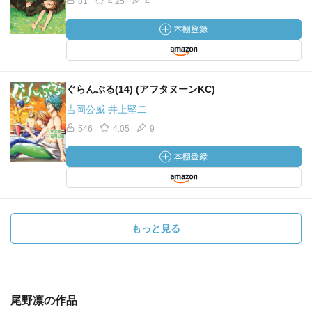
81
4.25
4
ぐらんぶる(14) (アフタヌーンKC)
吉岡公威 井上堅二
546
4.05
9
もっと見る
尾野凛の作品