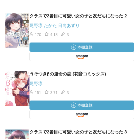
クラスで2番目に可愛い女の子と友だちになった 2
尾野凛 たかた 日向あずり
170
4.18
3
うそつきβの運命の恋 (花音コミックス)
尾野凛
151
3.71
3
クラスで2番目に可愛い女の子と友だちになった 3