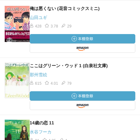
俺は悪くない (花音コミックスミニ)
山田ユギ
428
3.78
29
ここはグリーン・ウッド 1 (白泉社文庫)
那州雪絵
615
4.01
79
14歳の恋 11
水谷フーカ