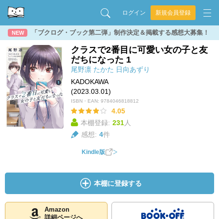
ログイン
新規会員登録
「ブクログ・ブック第二弾」制作決定＆掲載する感想大募集！
NEW
クラスで2番目に可愛い女の子と友
だちになった 1
尾野凛
たかた
日向あずり
KADOKAWA
(2023.03.01)
ISBN・EAN:
9784046818812
4.05
本棚登録:
231
人
感想:
4
件
Kindle版
本棚に登録する
Amazon
詳細ページへ