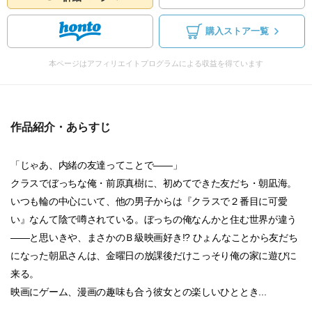
購入ストア一覧
本ページはアフィリエイトプログラムによる収益を得ています
作品紹介・あらすじ
「じゃあ、内緒の友達ってことで――」
クラスでぼっちな俺・前原真樹に、初めてできた友だち・朝凪海。
いつも輪の中心にいて、他の男子からは『クラスで２番目に可愛
い』なんて陰で噂されている。ぼっちの俺なんかと住む世界が違う
――と思いきや、まさかのＢ級映画好き!? ひょんなことから友だち
になった朝凪さんは、金曜日の放課後だけこっそり俺の家に遊びに
来る。
映画にゲーム、漫画の趣味も合う彼女との楽しいひととき...