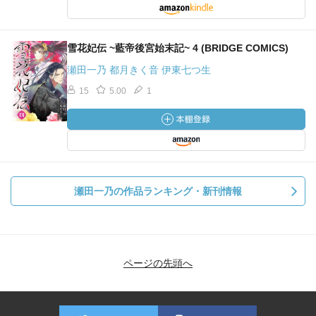
雪花妃伝 ~藍帝後宮始末記~ 4 (BRIDGE COMICS)
瀬田一乃 都月きく音 伊東七つ生
15
5.00
1
瀬田一乃の作品ランキング・新刊情報
ページの先頭へ