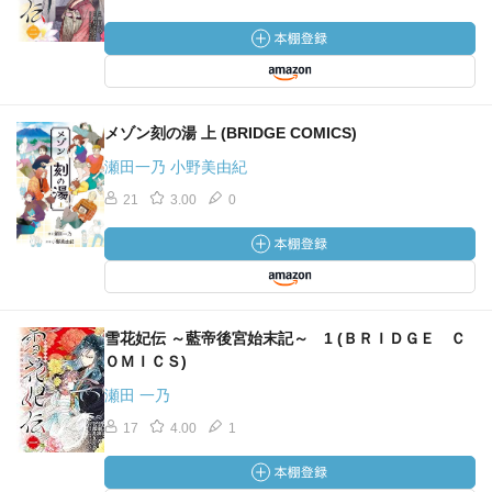
メゾン刻の湯 上 (BRIDGE COMICS)
瀬田一乃 小野美由紀
21
3.00
0
雪花妃伝 ～藍帝後宮始末記～ 1 (ＢＲＩＤＧＥ Ｃ
ＯＭＩＣＳ)
瀬田 一乃
17
4.00
1