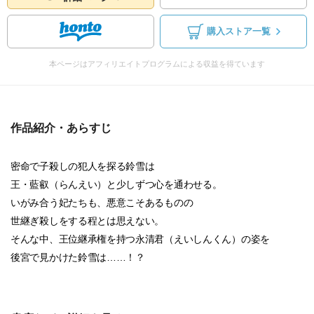
購入ストア一覧
本ページはアフィリエイトプログラムによる収益を得ています
作品紹介・あらすじ
密命で子殺しの犯人を探る鈴雪は
王・藍叡（らんえい）と少しずつ心を通わせる。
いがみ合う妃たちも、悪意こそあるものの
世継ぎ殺しをする程とは思えない。
そんな中、王位継承権を持つ永清君（えいしんくん）の姿を
後宮で見かけた鈴雪は……！？