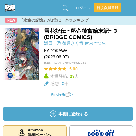
ログイン
新規会員登録
『永遠の記憶』が1位に！本ランキング
NEW
雪花妃伝 ~藍帝後宮始末記~ 3
(BRIDGE COMICS)
瀬田一乃
都月きく音
伊東七つ生
KADOKAWA
(2023.06.07)
ISBN・EAN:
9784046822253
5.00
本棚登録:
23
人
感想:
2
件
Kindle版
本棚に登録する
Amazon
詳細ページへ