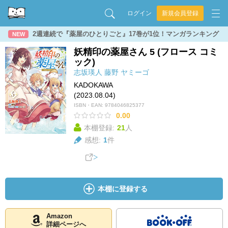
ログイン
新規会員登録
2週連続で『薬屋のひとりごと』17巻が1位！マンガランキング
NEW
妖精印の薬屋さん 5 (フロース コミ
ック)
志坂瑛人
藤野
ヤミーゴ
KADOKAWA
(2023.08.04)
ISBN・EAN:
9784046825377
0.00
本棚登録:
21
人
感想:
1
件
本棚に登録する
Amazon
詳細ページへ