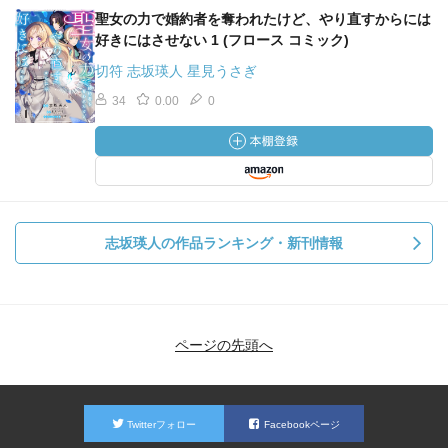
聖女の力で婚約者を奪われたけど、やり直すからには
好きにはさせない 1 (フロース コミック)
切符 志坂瑛人 星見うさぎ
34
0.00
0
志坂瑛人の作品ランキング・新刊情報
ページの先頭へ
Twitterフォロー
Facebookページ