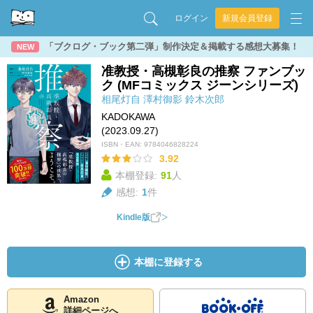
ログイン
新規会員登録
「ブクログ・ブック第二弾」制作決定＆掲載する感想大募集！
NEW
准教授・高槻彰良の推察 ファンブッ
ク (MFコミックス ジーンシリーズ)
相尾灯自
澤村御影
鈴木次郎
KADOKAWA
(2023.09.27)
ISBN・EAN:
9784046828224
3.92
本棚登録:
91
人
感想:
1
件
Kindle版
本棚に登録する
Amazon
詳細ページへ