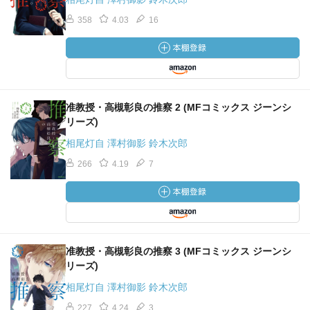
358
4.03
16
准教授・高槻彰良の推察 2 (MFコミックス ジーンシ
リーズ)
相尾灯自 澤村御影 鈴木次郎
266
4.19
7
准教授・高槻彰良の推察 3 (MFコミックス ジーンシ
リーズ)
相尾灯自 澤村御影 鈴木次郎
227
4.24
3