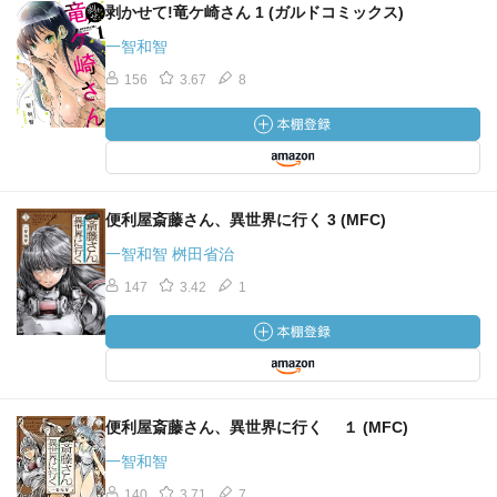
剥かせて!竜ケ崎さん 1 (ガルドコミックス)
一智和智
156
3.67
8
便利屋斎藤さん、異世界に行く 3 (MFC)
一智和智 桝田省治
147
3.42
1
便利屋斎藤さん、異世界に行く １ (MFC)
一智和智
140
3.71
7