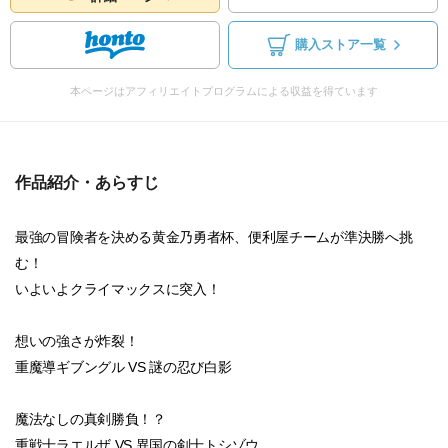
購入ストア一覧
本ページはアフィリエイトプログラムによる収益を得ています
作品紹介・あらすじ
最強の冒険者を決める黄金乃勇者杯、便利屋チームが準決勝へ挑
む！
いよいよクライマックスに突入！
想いの強さが炸裂！
重魔導ギブングル VS 謎の忍び白影
魔法なしの真剣勝負！？
重戦士ラエルザ VS 異国の剣士トシゾウ