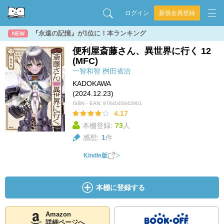
ログイン
新規会員登録
『永遠の記憶』が1位に！本ランキング
NEW
便利屋斎藤さん、異世界に行く 12
(MFC)
一智和智
桝田省治
KADOKAWA
(2024.12.23)
ISBN・EAN:
9784046842961
4.17
本棚登録:
73
人
感想:
1
件
Kindle版
本棚に登録する
Amazon
詳細ページへ