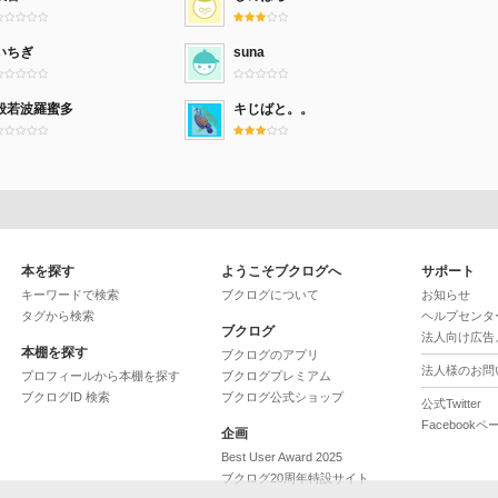
いちぎ
suna
般若波羅蜜多
キじばと。。
本を探す
ようこそブクログへ
サポート
キーワードで検索
ブクログについて
お知らせ
タグから検索
ヘルプセンタ
ブクログ
法人向け広告
本棚を探す
ブクログのアプリ
法人様のお問
プロフィールから本棚を探す
ブクログプレミアム
ブクログID 検索
ブクログ公式ショップ
公式Twitter
Facebookペ
企画
Best User Award 2025
ブクログ20周年特設サイト