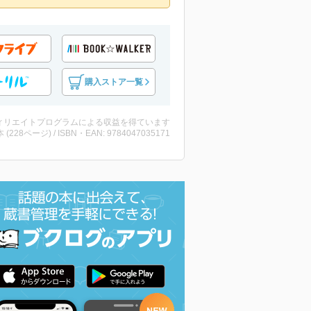
購入ストア一覧
ィリエイトプログラムによる収益を得ています
・本 (228ページ) / ISBN・EAN: 9784047035171