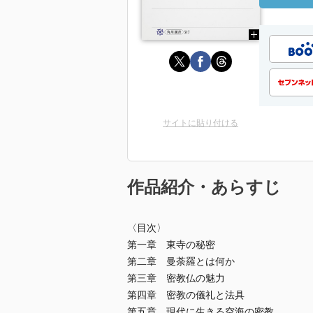
サイトに貼り付ける
作品紹介・あらすじ
〈目次〉
第一章 東寺の秘密
第二章 曼荼羅とは何か
第三章 密教仏の魅力
第四章 密教の儀礼と法具
第五章 現代に生きる空海の密教