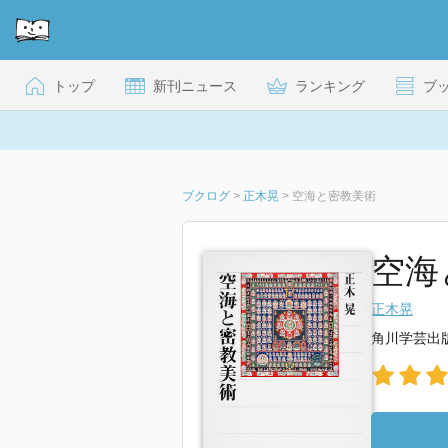
トップ
新刊ニュース
ランキング
ブ
ブクログ
>
正木晃
>
空海と密教美術
空海
正木晃
角川学芸出