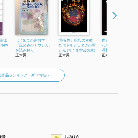
3宗派
はじめての宗教学
増補 性と呪殺の密教
世界の宗教がまるご
 New
『風の谷のナウシカ』
怪僧ドルジェタクの闇
わかる本 写真・図説
を読み解く
と光 (ちくま学芸文庫)
満載で見て楽しめる!
正木晃
正木晃
正木晃
の作品ランキング・新刊情報へ
咲音
しのはら