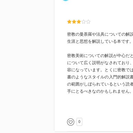
密教の曼荼羅や法具についての解
生涯と思想を解説している本です
密教美術についての解説が中心だ
について広く説明がなされており
容になっています。とくに密教で
書のようなスタイルの入門的解説
の範囲がしぼられているという読
手にとるべきなのかもしれません
多少気になったのは、密教を仏教
著者自身の立場がときおり漏れ出
の分野においては、密教が他の宗
0
分野において見るべき美術作品を