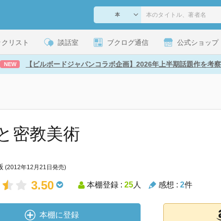
ックリスト
談話室
ブクログ通信
公式ショップ
【ビルボードジャパンコラボ企画】2026年上半期話題作を考察
NEW
と密教美術
版
(2012年12月21日発売)
3.50
本棚登録 :
25
人
感想 :
2
件
本棚に登録