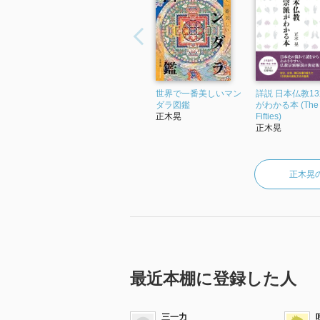
世界で一番美しいマン
詳説 日本仏教1
ダラ図鑑
がわかる本 (The
正木晃
Fifties)
正木晃
正木晃
最近本棚に登録した人
三一力