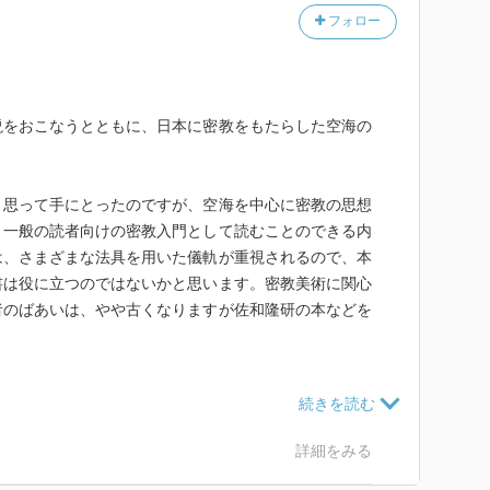
フォロー
説をおこなうとともに、日本に密教をもたらした空海の
。
と思って手にとったのですが、空海を中心に密教の思想
、一般の読者向けの密教入門として読むことのできる内
は、さまざまな法具を用いた儀軌が重視されるので、本
書は役に立つのではないかと思います。密教美術に関心
者のばあいは、やや古くなりますが佐和隆研の本などを
。
の他の宗派に比して高く評価されるべきであるといった
ているように感じられるところです。もちろん仏教美術
派を圧倒していることは事実なのでしょうが、それらの
詳細をみる
もたないということは、その宗派の思想的評価に直結す