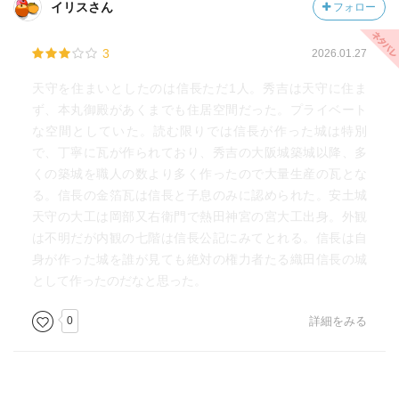
イリスさん
フォロー
3
2026.01.27
天守を住まいとしたのは信長ただ1人。秀吉は天守に住ま
ず、本丸御殿があくまでも住居空間だった。プライベート
な空間としていた。読む限りでは信長が作った城は特別
で、丁寧に瓦が作られており、秀吉の大阪城築城以降、多
くの築城を職人の数より多く作ったので大量生産の瓦とな
る。信長の金箔瓦は信長と子息のみに認められた。安土城
天守の大工は岡部又右衛門で熱田神宮の宮大工出身。外観
は不明だが内観の七階は信長公記にみてとれる。信長は自
身が作った城を誰が見ても絶対の権力者たる織田信長の城
として作ったのだなと思った。
0
詳細をみる