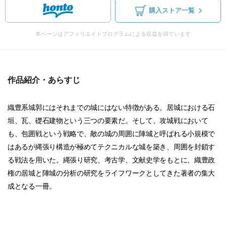
購入ストア一覧
本ページはアフィリエイトプログラムによる収益を得ています
作品紹介・あらすじ
織豊系城郭にはそれまでの城にはない特徴がある。居城における石
垣、瓦、礎石建物という三つの要素だ。そして、攻城戦において
も、包囲戦という戦略で、敵の城の周囲に陣城と呼ばれる小規模で
はあるが縄張り構造が極めてテクニカルな城を築き、周囲を封鎖す
る戦法を用いた。縄張り研究、考古学、文献史学をもとに、織豊政
権の居城と陣城の分析の研究をライフワークとしてきた著者の集大
成となる一冊。