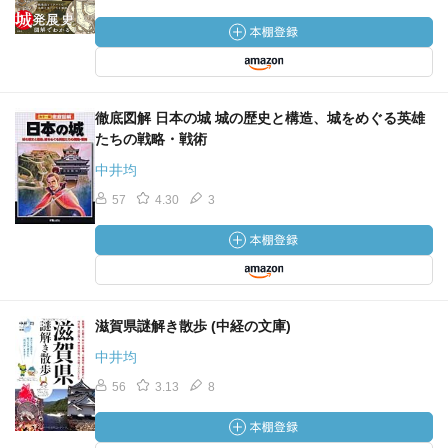
徹底図解 日本の城 城の歴史と構造、城をめぐる英雄
たちの戦略・戦術
中井均
57
4.30
3
滋賀県謎解き散歩 (中経の文庫)
中井均
56
3.13
8