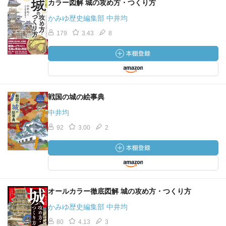
カラー図解 城の攻め方・つくり方
かみゆ歴史編集部 中井均
179
3.43
8
戦国の城の絵事典
中井均
92
3.00
2
オールカラー徹底図解 城の攻め方・つくり方
かみゆ歴史編集部 中井均
80
4.13
3