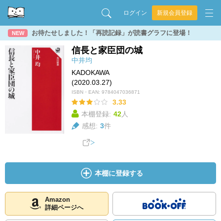
ログイン
新規会員登録
お待たせしました！「再読記録」が読書グラフに登場！
NEW
信長と家臣団の城
中井均
KADOKAWA
(2020.03.27)
ISBN・EAN:
9784047036871
3.33
本棚登録:
42
人
感想:
3
件
本棚に登録する
Amazon
詳細ページへ