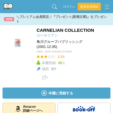
ログイン
新規会員登録
＼プレミアム会員限定／『プレゼント(新潮文庫)』をプレゼン
NEW
ト
CARNELIAN COLLECTION
カーネリアン
角川グループパブリッシング
(2001.12.05)
ISBN・EAN:
9784047070646
3.53
本棚登録:
28
人
感想:
3
件
本棚に登録する
Amazon
詳細ページへ