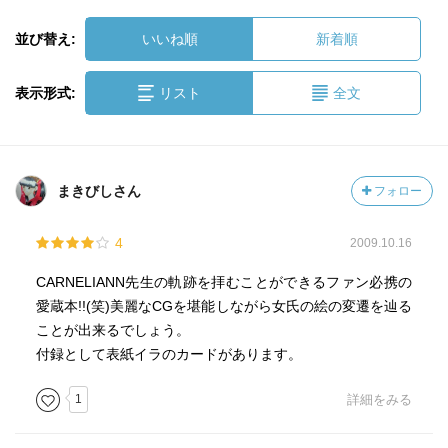
並び替え:
いいね順
新着順
表示形式:
リスト
全文
まきびしさん
フォロー
4
2009.10.16
CARNELIANN先生の軌跡を拝むことができるファン必携の
愛蔵本!!(笑)美麗なCGを堪能しながら女氏の絵の変遷を辿る
ことが出来るでしょう。
付録として表紙イラのカードがあります。
1
詳細をみる