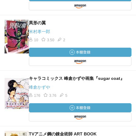
異形の翼
米村孝一郎
10
3.50
2
キャラコミックス 峰倉かずや画集『sugar coat』
峰倉かずや
176
3.76
5
TVアニメ鋼の錬金術師 ART BOOK