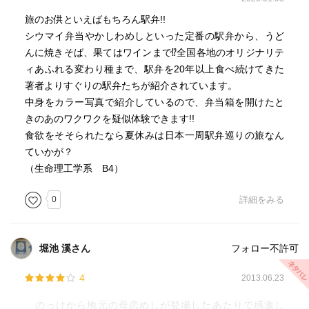
旅のお供といえばもちろん駅弁!!
シウマイ弁当やかしわめしといった定番の駅弁から、うど
んに焼きそば、果てはワインまで⁉全国各地のオリジナリテ
ィあふれる変わり種まで、駅弁を20年以上食べ続けてきた
著者よりすぐりの駅弁たちが紹介されています。
中身をカラー写真で紹介しているので、弁当箱を開けたと
きのあのワクワクを疑似体験できます!!
食欲をそそられたなら夏休みは日本一周駅弁巡りの旅なん
ていかが？
（生命理工学系 B4）
0
詳細をみる
堀池 溪さん
フォロー不許可
4
2013.06.23
のっけから地元の母恋めしが登場したあたりで感激し