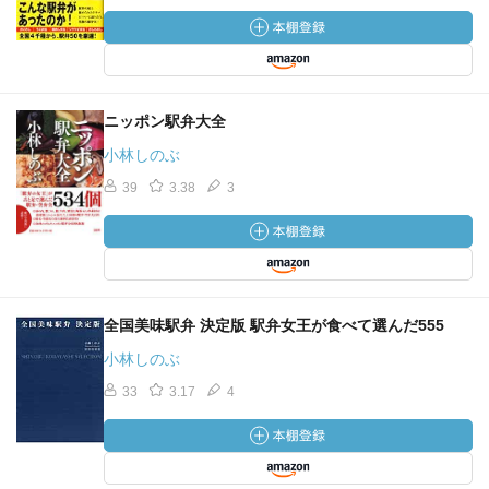
ニッポン駅弁大全
小林しのぶ
39
3.38
3
全国美味駅弁 決定版 駅弁女王が食べて選んだ555
小林しのぶ
33
3.17
4