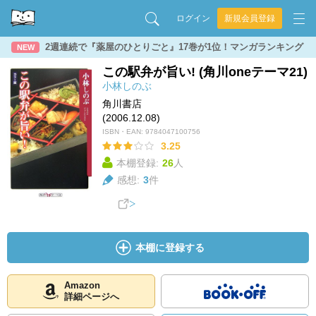
ログイン
新規会員登録
2週連続で『薬屋のひとりごと』17巻が1位！マンガランキング
NEW
この駅弁が旨い! (角川oneテーマ21)
小林しのぶ
角川書店
(2006.12.08)
ISBN・EAN:
9784047100756
3.25
本棚登録:
26
人
感想:
3
件
本棚に登録する
Amazon
詳細ページへ