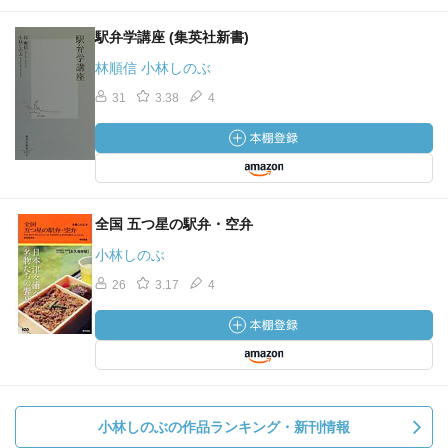
駅弁学講座 (集英社新書)
林順信 小林しのぶ
31
3.38
4
全国 五つ星の駅弁・空弁
小林しのぶ
26
3.17
4
小林しのぶの作品ランキング・新刊情報