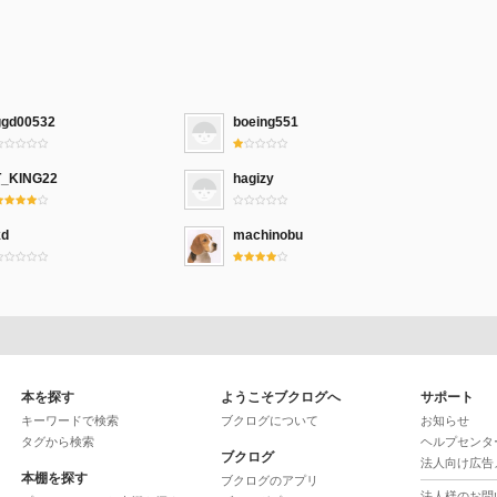
ggd00532
boeing551
T_KING22
hagizy
kd
machinobu
本を探す
ようこそブクログへ
サポート
キーワードで検索
ブクログについて
お知らせ
タグから検索
ヘルプセンタ
ブクログ
法人向け広告
本棚を探す
ブクログのアプリ
法人様のお問