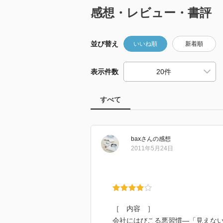
感想・レビュー・書評
並び替え
いいね順
新着順
表示件数
すべて
bax
さん
の感想
2011年5月24日
［ 内容 ］
会社にはびこる悪習慣―「見えな