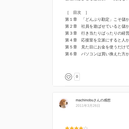
［ 目次 ］
第１章 「どんぶり勘定」こそ儲
第２章 社員を遊ばせていると儲
第３章 行き当たりばったりの経
第４章 応接室を立派にすると人
第５章 見た目にお金を使うだけ
第６章 パソコンは買い換えた方
第７章 営業日誌のない会社の方
第８章 社長室をつくらない方が
第９章 合い見積りなんて時代に
0
第１０章 コピーの裏紙を使って
［ ＰＯＰ ］
machinobu
さん
の感想
2011年3月26日
［ おすすめ度 ］