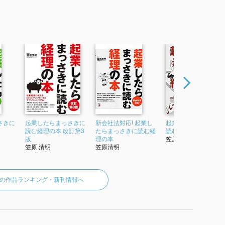
さきに
起業したらまっさきに
新会社法対応! 起業し
起業したらまっさき
読む経理の本 改訂第3
たらまっさきに読む経
読む経理の本(新装版)
版
理の本
笠原清明
笠原 清明
笠原清明
の作品ランキング・新刊情報へ