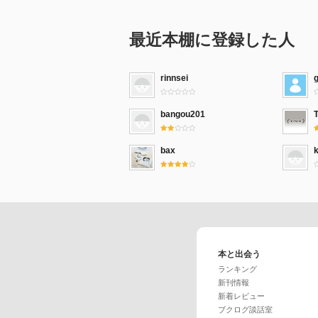
最近本棚に登録した人
rinnsei
bangou201
bax
本と出会う
ランキング
新刊情報
新着レビュー
ブクログ談話室