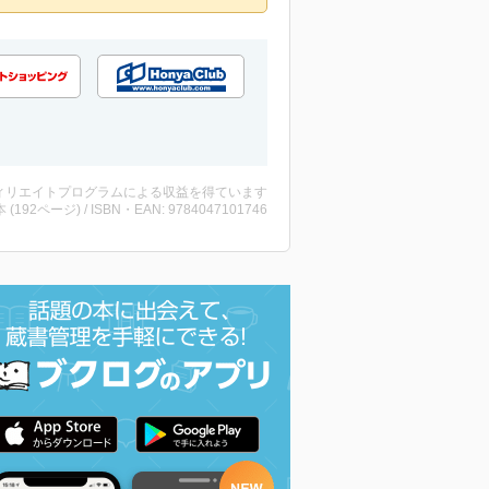
ィリエイトプログラムによる収益を得ています
・本 (192ページ) / ISBN・EAN: 9784047101746