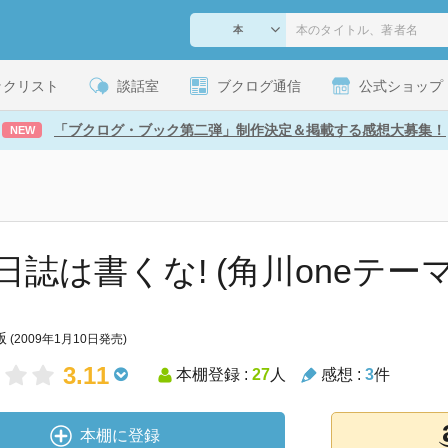
ックリスト
談話室
ブクログ通信
公式ショップ
「ブクログ・ブック第二弾」制作決定＆掲載する感想大募集！
NEW
日誌は書くな! (角川oneテーマ
版
(2009年1月10日発売)
3.11
本棚登録 :
27
人
感想 :
3
件
本棚に登録