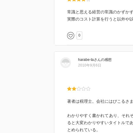
☆☆☆☆☆☆☆ おすすめ度
☆☆☆☆☆☆☆ 文章
常識と思える経営の常識のかずか
☆☆☆☆☆☆☆ ストーリー
実際のコスト計算を行うと以外や
☆☆☆☆☆☆☆ メッセージ性
☆☆☆☆☆☆☆ 冒険性
0
☆☆☆☆☆☆☆ 読後の個人的な
共感度（空振り三振・一部・参っ
読書の速度（時間がかかった・普
harabe-ta
さん
の感想
［ 関連図書 ］
2010年9月6日
［ 参考となる書評 ］
著者は税理士。会社にはびこるさ
わかりやすく書かれてあり、それ
ると大変わかりやすいタイトルであ
とめられている。