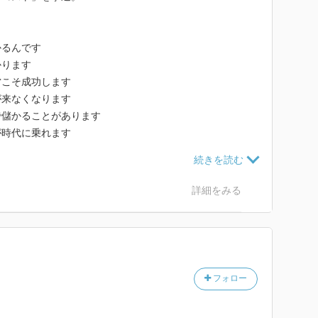
かるんです
かります
営こそ成功します
が来なくなります
で儲かることがあります
が時代に乗れます
が伸びます
活気が出ます
取り残されます
詳細をみる
いると効率が悪くなります
フォロー