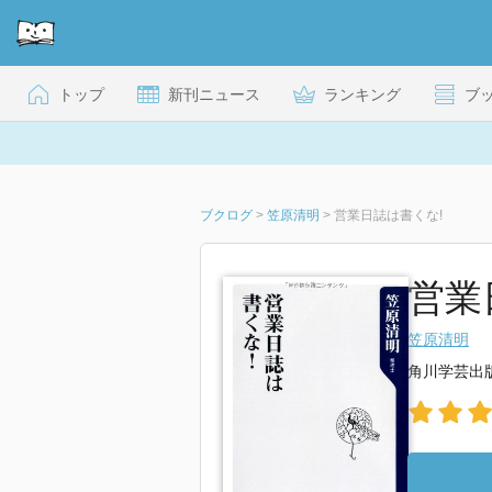
トップ
新刊ニュース
ランキング
ブ
ブクログ
>
笠原清明
>
営業日誌は書くな!
営業
笠原清明
角川学芸出