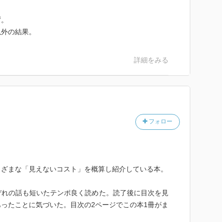
ず。
以外の結果。
詳細をみる
満足度
た！）
通・一気に読んだ）
フォロー
まざまな「見えないコスト」を概算し紹介している本。
ぞれの話も短いたテンポ良く読めた。読了後に目次を見
ったことに気づいた。目次の2ページでこの本1冊がま