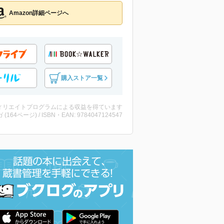
Amazon詳細ページへ
購入ストア一覧
ィリエイトプログラムによる収益を得ています
 (164ページ) / ISBN・EAN: 9784047124547