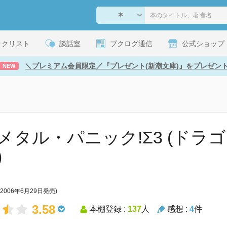
ックリスト
談話室
ブクログ通信
公式ショップ
＼プレミアム会員限定／『プレゼント(新潮文庫)』をプレゼン
NEW
メタル・パニック!Σ3 (ドラ
)
(2006年6月29日発売)
3.58
本棚登録 :
137
人
感想 :
4
件