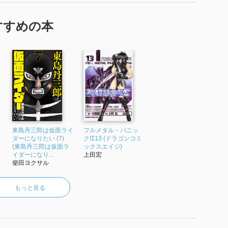
すすめの本
東島丹三郎は仮面ライ
フルメタル・パニッ
ダーになりたい (7)
ク!Σ13 (ドラゴンコミ
(東島丹三郎は仮面ラ
ックスエイジ)
イダーになり...
上田宏
柴田ヨクサル
もっと見る