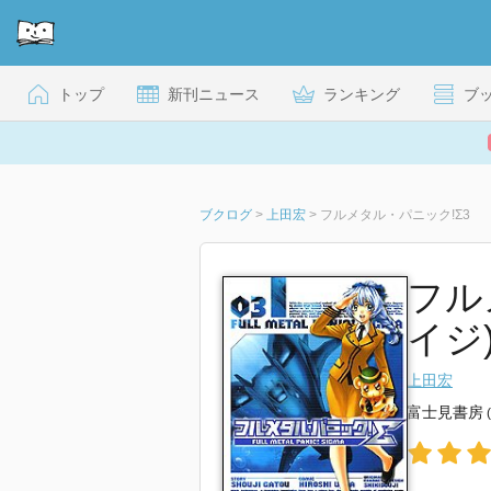
トップ
新刊ニュース
ランキング
ブ
ブクログ
>
上田宏
>
フルメタル・パニック!Σ3
フル
イジ
上田宏
富士見書房