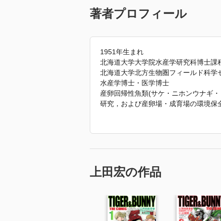
著者プロフィール
1951年生まれ
北海道大学大学院水産学研究科博士課
北海道大学北方生物圏フィールド科学
水産学博士・医学博士
産卵回帰性魚類(サケ・ニホンウナギ・
研究，および産卵場・成育場の環境保
類をモデルとして，最新の動物行動学
て，産卵回帰性魚類はどのように回遊
の環境を保全することができるかを解
『サケ学入門』(分担執筆，北海道大学
版会，2013)，『Physiology and Ecolpgy 
C Press, 2013)など
上田宏の作品
序章・第5章執筆
「2015年 『三陸のサケ 復興のシン