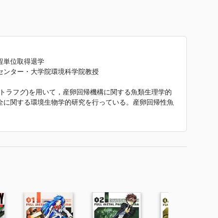
程単位取得退学
センター・大学院環境科学院教授
トラフグ)を用いて，産卵回帰機構に関する魚類生理学的
全に関する環境生物学的研究を行っている。産卵回帰性魚
・生殖生理学・感覚神経生理学・分子生物学的手法を用い
し産卵場に回帰するのか，またどのように産卵場・成育場
明し，研究成果を社会に還元することを目指している。
出版会，2009)，『サケ学大全』(分担執筆，北海道大学出
of Fish Migration』(Ueda H and Tsukamoto K ed., CR
ボル』 で使われていた紹介文から引用しています。」