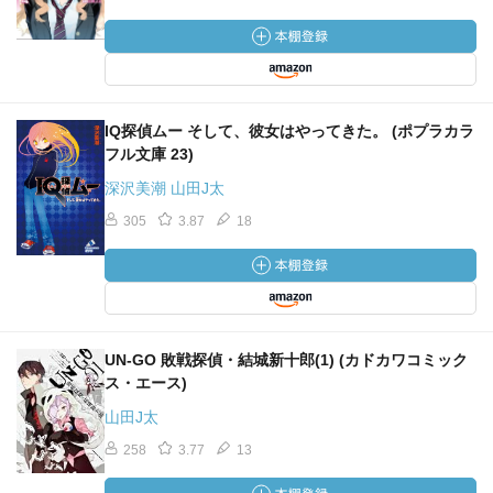
IQ探偵ムー そして、彼女はやってきた。 (ポプラカラ
フル文庫 23)
深沢美潮 山田J太
305
3.87
18
UN‐GO 敗戦探偵・結城新十郎(1) (カドカワコミック
ス・エース)
山田J太
258
3.77
13