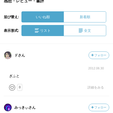
感想・レビュー・書評
並び替え:
いいね順
新着順
表示形式:
リスト
全文
ドさん
フォロー
2012.06.30
ぎふと
0
詳細をみる
みっきぃさん
フォロー