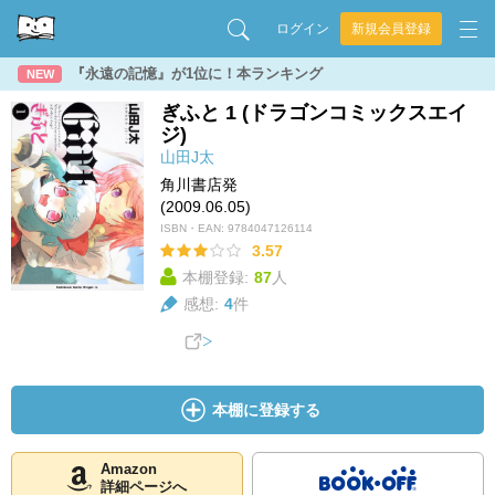
ログイン
新規会員登録
『永遠の記憶』が1位に！本ランキング
NEW
ぎふと 1 (ドラゴンコミックスエイ
ジ)
山田J太
角川書店発
(2009.06.05)
ISBN・EAN:
9784047126114
3.57
本棚登録:
87
人
感想:
4
件
本棚に登録する
Amazon
詳細ページへ