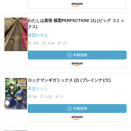
わたしは真悟 楳図PERFECTION! (1) (ビッグ コミッ
クス)
楳図かずお
309
4.49
23
ロックマンギガミックス (2) (ブレインナビC)
有賀ヒトシ
86
4.50
3