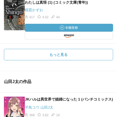
わたしは真悟 (1) (コミック文庫(青年))
楳図かずお
417
4.02
44
もっと見る
山田J太の作品
JKハルは異世界で娼婦になった 1 (バンチコミックス)
平鳥コウ 山田J太
368
3.82
16