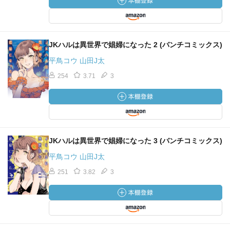
JKハルは異世界で娼婦になった 2 (バンチコミックス)
平鳥コウ 山田J太
254
3.71
3
JKハルは異世界で娼婦になった 3 (バンチコミックス)
平鳥コウ 山田J太
251
3.82
3