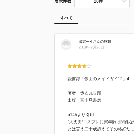
表示件数
すべて
出雲一寸
さん
の感想
2018年2月26日
読書録「仮面のメイドガイ12」4
著者 赤衣丸歩郎
出版 富士見書房
p145より引用
“大丈夫!コスプレに実年齢は関係な
とは言え二十歳超えてその格好だ