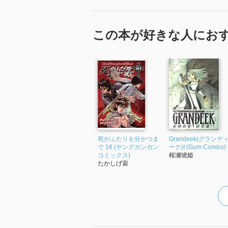
この本が好きな人にお
死がふたりを分かつま
Grandeek(グランデ
で 16 (ヤングガンガン
ーク)I (Gum Comics)
コミックス)
桜瀬琥姫
たかしげ宙