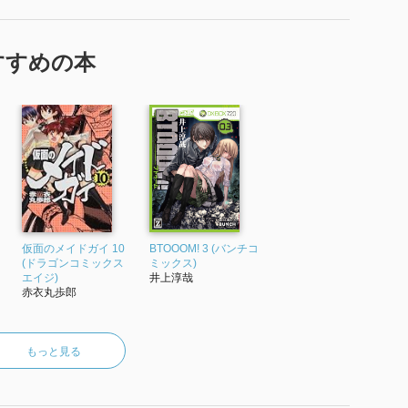
すすめの本
ィ
仮面のメイドガイ 10
BTOOOM! 3 (バンチコ
(ドラゴンコミックス
ミックス)
エイジ)
井上淳哉
赤衣丸歩郎
もっと見る