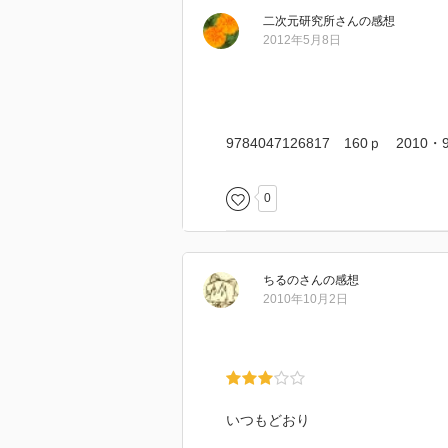
ます。そんな中、主人公の弟とメ
二次元研究所
さん
の感想
一人に急展開が、まだまだ盛り上
2012年5月8日
う今後に期待大です。
ーーーーー
9784047126817 160ｐ 2010
0
ちるの
さん
の感想
2010年10月2日
いつもどおり