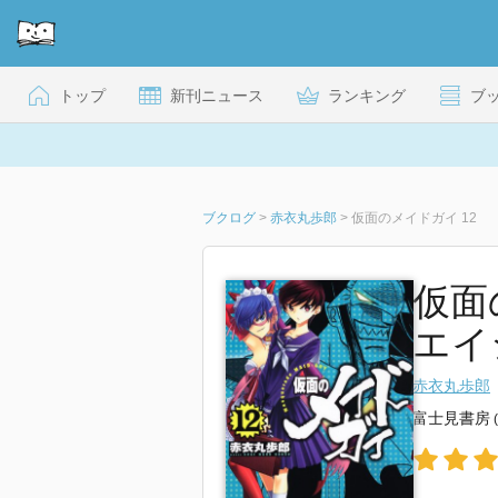
トップ
新刊ニュース
ランキング
ブ
ブクログ
>
赤衣丸歩郎
>
仮面のメイドガイ 12
仮面
エイ
赤衣丸歩郎
富士見書房