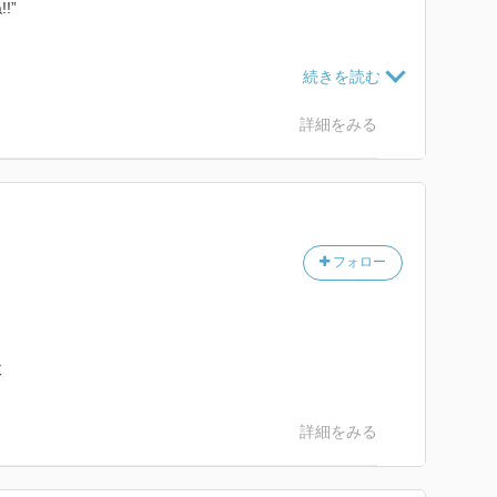
!”
、世界中
子高生と彼
、巨乳とメ
詳細をみる
れて来た
最終段階に
を狙う…。
フォロー
弟が助け
放った台詞。
る人もいる
のほうが人
炊
て来るのを
十歳まで遊
詳細をみる
思っている
し出てき