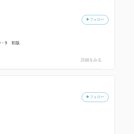
イド忍者の
がるであろ
フォロー
・9・9 初版
詳細をみる
フォロー