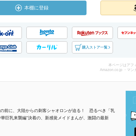
本棚に登録
購入ストア一覧
本ページはアフ
Amazon.co.jp ・マンガ
の前に、大陸からの刺客シャオロンが迫る！ 恐るべき「乳
中華巨乳来襲編”決着の、新感覚メイドまんが、激闘の最新