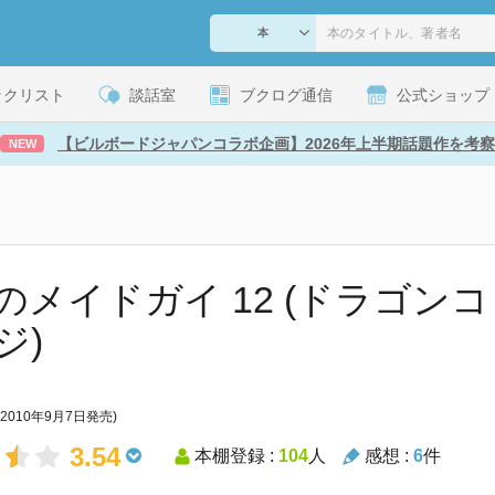
ックリスト
談話室
ブクログ通信
公式ショップ
【ビルボードジャパンコラボ企画】2026年上半期話題作を考察
NEW
のメイドガイ 12 (ドラゴン
ジ)
(2010年9月7日発売)
3.54
本棚登録 :
104
人
感想 :
6
件