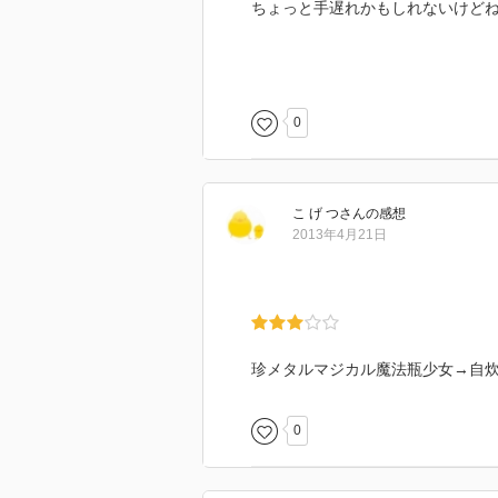
ちょっと手遅れかもしれないけどね!
大富豪である祖父の財産を継承し
のメイドの支配権を手に入れた女
女を護るメイド達を主人公とした
0
イドとマッチョなマンガ。
過去に行くども辛酸を舐めさせら
中国拳法家との闘い、その闘いも
こ げ つ
さん
の感想
入り、敵は主人公・なえかの洗脳
2013年4月21日
上記の引用は、主人公・なえかの
に来てくれたメイド忍者に対して
若さを武器に年上の人を馬鹿にす
ようですが、二十歳を過ぎてから
珍メタルマジカル魔法瓶少女→自
生は長く、自分にもその時がやっ
忘れないほうがいいでしょう。二
0
ぶだけ遊んで、死んでしまおうと
のなら別ですが。
主人公の親についての情報も、少