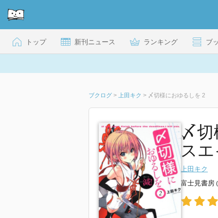
トップ
新刊ニュース
ランキング
ブ
ブクログ
>
上田キク
>
〆切様におゆるしを 2
〆切
スエ
上田キク
富士見書房