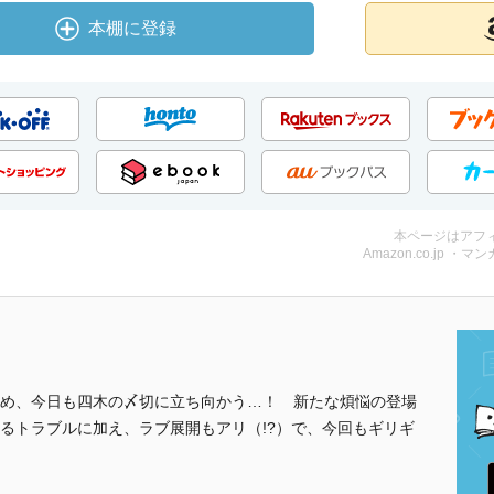
本棚に登録
本ページはアフ
Amazon.co.jp ・マンガ
め、今日も四木の〆切に立ち向かう…！ 新たな煩悩の登場
るトラブルに加え、ラブ展開もアリ（!?）で、今回もギリギ