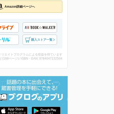
Amazon詳細ページへ
購入ストア一覧
ィリエイトプログラムによる収益を得ています
 (168ページ) / ISBN・EAN: 9784047132504