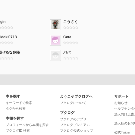
gin
こうさく
hideki0713
Cota
混ぜるな危険
パパ
本を探す
ようこそブクログへ
サポート
キーワードで検索
ブクログについて
お知らせ
タグから検索
ヘルプセンタ
ブクログ
法人向け広告
本棚を探す
ブクログのアプリ
法人様のお問
プロフィールから本棚を探す
ブクログプレミアム
ブクログID 検索
ブクログ公式ショップ
公式Twitter