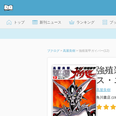
トップ
新刊ニュース
ランキング
ブ
ブクログ
>
高屋良樹
>
強殖装甲ガイバー(12)
強殖
ス・
高屋良樹
角川書店
(1