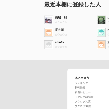
最近本棚に登録した人
高城 剣
p
長谷川
shin1k
本と出会う
ランキング
新刊情報
新着レビュー
ブクログ談話室
ブクログ大賞
ブクログ通信