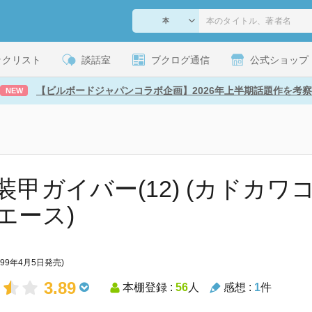
ックリスト
談話室
ブクログ通信
公式ショップ
【ビルボードジャパンコラボ企画】2026年上半期話題作を考察
NEW
装甲ガイバー(12) (カドカワ
エース)
999年4月5日発売)
3.89
本棚登録 :
56
人
感想 :
1
件