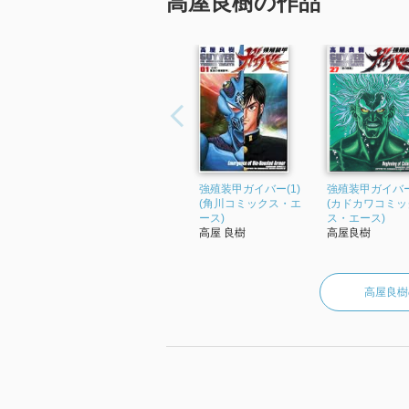
高屋良樹の作品
強殖装甲ガイバー(1)
強殖装甲ガイバー(
(角川コミックス・エ
(カドカワコミッ
ース)
ス・エース)
高屋 良樹
高屋良樹
高屋良樹