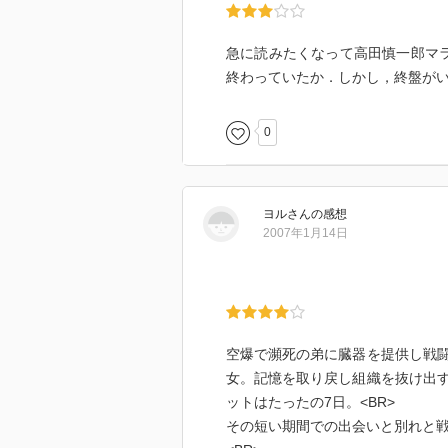
急に読みたくなって高田慎一郎マ
終わっていたか．しかし，終盤が
0
ヨル
さん
の感想
2007年1月14日
空爆で瀕死の弟に臓器を提供し戦
女。記憶を取り戻し組織を抜け出
ットはたったの7日。<BR>
その短い期間での出会いと別れと戦い