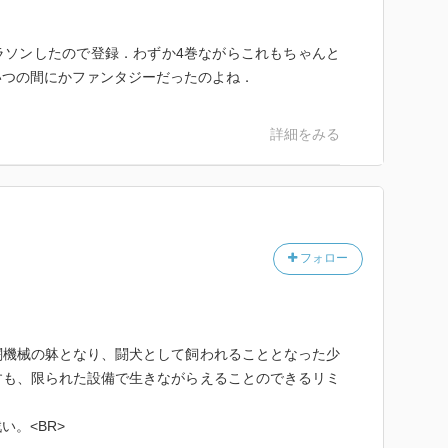
ラソンしたので登録．わずか4巻ながらこれもちゃんと
いつの間にかファンタジーだったのよね．
詳細をみる
フォロー
闘機械の躰となり、闘犬として飼われることとなった少
すも、限られた設備で生きながらえることのできるリミ
。<BR>