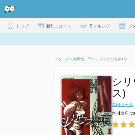
トップ
新刊ニュース
ランキング
ブ
ブクログ
>
高田慎一郎
>
シリウスの痕 第1巻
シリ
ス)
高田慎一郎
角川書店
(2