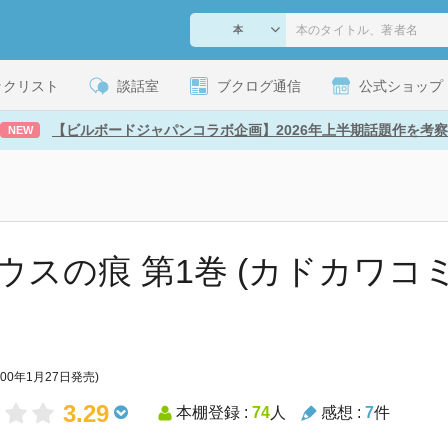
ックリスト
談話室
ブクログ通信
公式ショップ
【ビルボードジャパンコラボ企画】2026年上半期話題作を考察
NEW
ウスの痕 第1巻 (カドカワ
000年1月27日発売)
3.29
本棚登録 :
74
人
感想 :
7
件