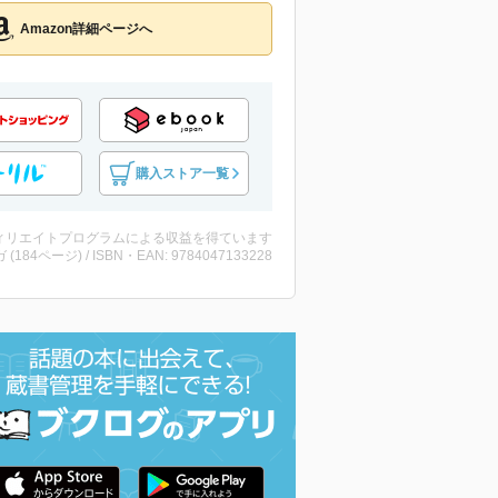
Amazon詳細ページへ
購入ストア一覧
ィリエイトプログラムによる収益を得ています
 (184ページ) / ISBN・EAN: 9784047133228