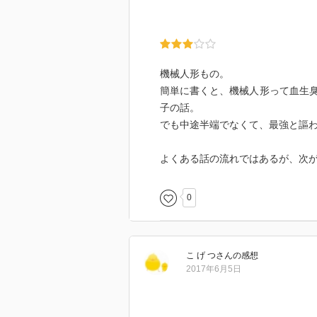
機械人形もの。
簡単に書くと、機械人形って血生
子の話。
でも中途半端でなくて、最強と謳
よくある話の流れではあるが、次
0
こ げ つ
さん
の感想
2017年6月5日