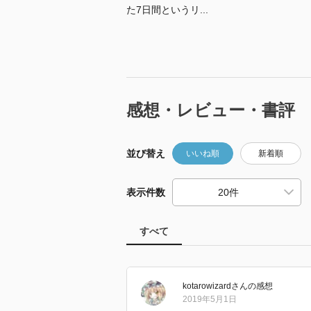
た7日間というリ...
感想・レビュー・書評
並び替え
いいね順
新着順
表示件数
すべて
kotarowizard
さん
の感想
2019年5月1日