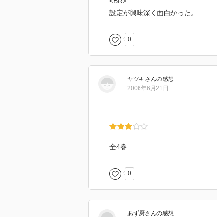
<BR>
設定が興味深く面白かった。
0
ヤツキ
さん
の感想
2006年6月21日
全4巻
0
あず厨
さん
の感想