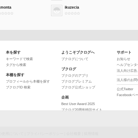
amonta
ikuzecia
本を探す
ようこそブクログへ
サポート
キーワードで検索
ブクログについて
お知らせ
タグから検索
ヘルプセンタ
ブクログ
法人向け広告
本棚を探す
ブクログのアプリ
法人様のお問
プロフィールから本棚を探す
ブクログプレミアム
ブクログID 検索
ブクログ公式ショップ
公式Twitter
Facebookペ
企画
Best User Award 2025
ブクログ20周年特設サイト
ieの使用について
|
プライバシーポリシー
|
会社概要
|
採用情報