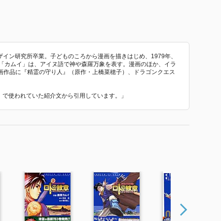
デザイン研究所卒業。子どものころから漫画を描きはじめ、1979年、
の「カムイ」は、アイヌ語で神や森羅万象を表す。漫画のほか、イラ
画作品に『精霊の守り人』（原作・上橋菜穂子）、ドラゴンクエス
ジ』 で使われていた紹介文から引用しています。」