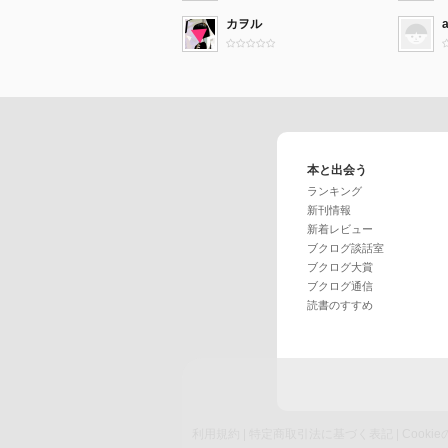
カヲル
本と出会う
ランキング
新刊情報
新着レビュー
ブクログ談話室
ブクログ大賞
ブクログ通信
読書のすすめ
利用規約
|
特定商取引法に基づく表記
|
Cook