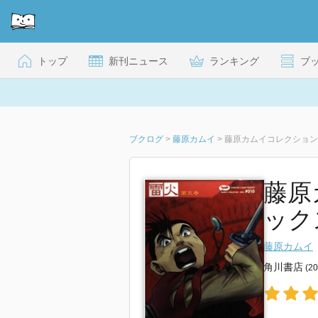
トップ
新刊ニュース
ランキング
ブ
ブクログ
>
藤原カムイ
>
藤原カムイコレクション10
藤原
ック
藤原カムイ
角川書店
(2