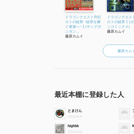
ドラゴンクエスト列伝
ドラゴンクエス
ロトの紋章 ~紋章を継
ロトの紋章 1 (
ぐ者達へ~ 1 (ヤングガ
ンコミックス)
ンガン...
藤原カムイ
藤原カムイ
藤原カム
最近本棚に登録した人
とまけん
highbk