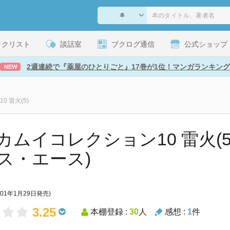
ックリスト
談話室
ブクログ通信
公式ショップ
2週連続で『薬屋のひとりごと』17巻が1位！マンガランキング
NEW
 雷火(5)
カムイコレクション10 雷火(5
ス・エース)
001年1月29日発売)
3.25
本棚登録 :
30
人
感想 :
1
件