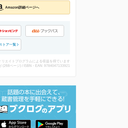
Amazon詳細ページへ
ストア一覧
ィリエイトプログラムによる収益を得ています
 (268ページ) / ISBN・EAN: 9784047133921