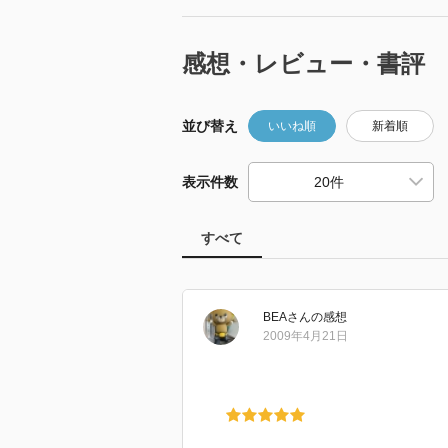
感想・レビュー・書評
並び替え
いいね順
新着順
表示件数
すべて
BEA
さん
の感想
2009年4月21日