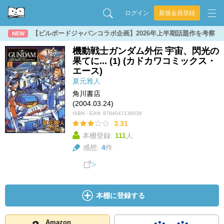
ログイン
新規会員登録
【ビルボードジャパンコラボ企画】2026年上半期話題作を考察
NEW
機動戦士ガンダム外伝 宇宙、閃光の
果てに... (1) (カドカワコミックス・
エース)
夏元雅人
角川書店
(2004.03.24)
ISBN・EAN:
9784047136038
3.31
本棚登録:
111
人
感想:
4
件
本棚に登録する
Amazon