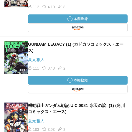
112
4.10
8
GUNDAM LEGACY (1) (カドカワコミックス・エー
ス)
夏元雅人
111
3.48
2
機動戦士ガンダム戦記 U.C.0081‐水天の涙‐ (1) (角川
コミックス・エース)
夏元雅人
103
3.93
2