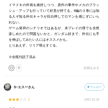
イマドキの作画を維持しつつ、原作の事件やメカのブラッ
シュ・アップも行っていて好意が持てる。if編の３巻には知
る人ぞ知る外伝キャラが目白押しでロマンを感じずにいら
れない。
ゲーム発祥のシナリオではあるが、未プレイの僕でも全然
楽しめたので問題ないかと。ガンダム好きで、外伝にも手
を伸ばしてみたい人にはオススメかも。
とりあえず、リリア萌えすぐる。
※全既刊読了済み
0
詳細をみる
S−エスーさん
フォロー
3
2007.02.28