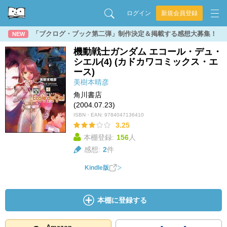
ログイン
新規会員登録
「ブクログ・ブック第二弾」制作決定＆掲載する感想大募集！
NEW
機動戦士ガンダム エコール・デュ・
シエル(4) (カドカワコミックス・エ
ース)
美樹本晴彦
角川書店
(2004.07.23)
ISBN・EAN:
9784047136410
3.25
本棚登録:
156
人
感想:
2
件
Kindle版
本棚に登録する