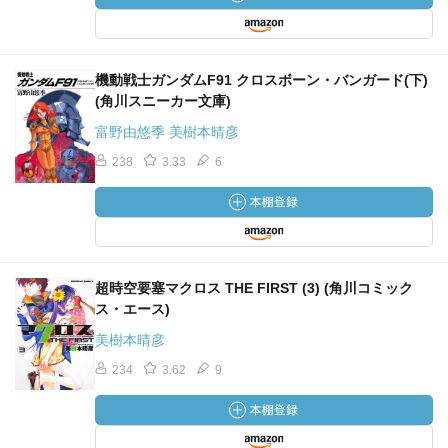
機動戦士ガンダムF91 クロスボーン・バンガード(下)
(角川スニーカー文庫)
富野由悠季 美樹本晴彦
238
3.33
6
超時空要塞マクロス THE FIRST (3) (角川コミック
ス・エース)
美樹本晴彦
234
3.62
9