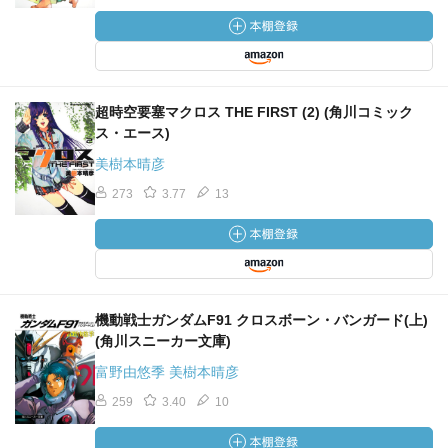
超時空要塞マクロス THE FIRST (2) (角川コミック
ス・エース)
美樹本晴彦
273
3.77
13
機動戦士ガンダムF91 クロスボーン・バンガード(上)
(角川スニーカー文庫)
富野由悠季 美樹本晴彦
259
3.40
10