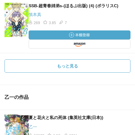
SSB-超青春姉弟s-(ほるぷ出版) (4) (ポラリスC)
慎本真
269
3.85
7
もっと見る
乙一の作品
夏と花火と私の死体 (集英社文庫(日本))
乙一