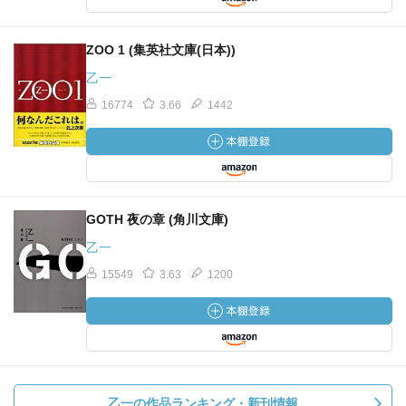
ZOO 1 (集英社文庫(日本))
乙一
16774
3.66
1442
GOTH 夜の章 (角川文庫)
乙一
15549
3.63
1200
乙一の作品ランキング・新刊情報