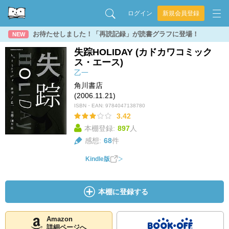
ログイン
新規会員登録
お待たせしました！「再読記録」が読書グラフに登場！
NEW
失踪HOLIDAY (カドカワコミック
ス・エース)
乙一
角川書店
(2006.11.21)
ISBN・EAN:
9784047138780
3.42
本棚登録:
897
人
感想:
68
件
Kindle版
本棚に登録する
Amazon
詳細ページへ