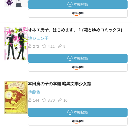
オネエ男子、はじめます。 1 (花とゆめコミックス)
池ジュン子
272
4.11
9
本田鹿の子の本棚 暗黒文学少女篇
佐藤将
144
3.70
10