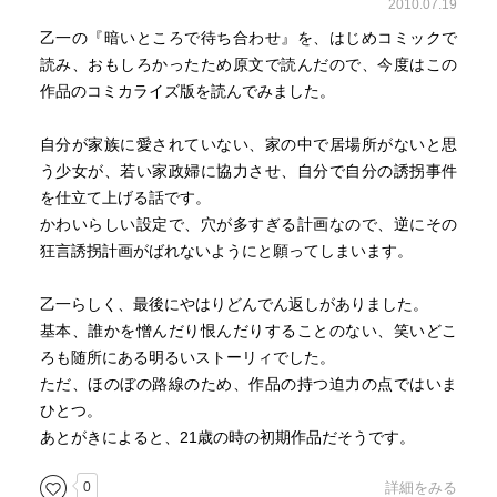
2010.07.19
乙一の『暗いところで待ち合わせ』を、はじめコミックで
読み、おもしろかったため原文で読んだので、今度はこの
作品のコミカライズ版を読んでみました。
自分が家族に愛されていない、家の中で居場所がないと思
う少女が、若い家政婦に協力させ、自分で自分の誘拐事件
を仕立て上げる話です。
かわいらしい設定で、穴が多すぎる計画なので、逆にその
狂言誘拐計画がばれないようにと願ってしまいます。
乙一らしく、最後にやはりどんでん返しがありました。
基本、誰かを憎んだり恨んだりすることのない、笑いどこ
ろも随所にある明るいストーリィでした。
ただ、ほのぼの路線のため、作品の持つ迫力の点ではいま
ひとつ。
あとがきによると、21歳の時の初期作品だそうです。
0
詳細をみる