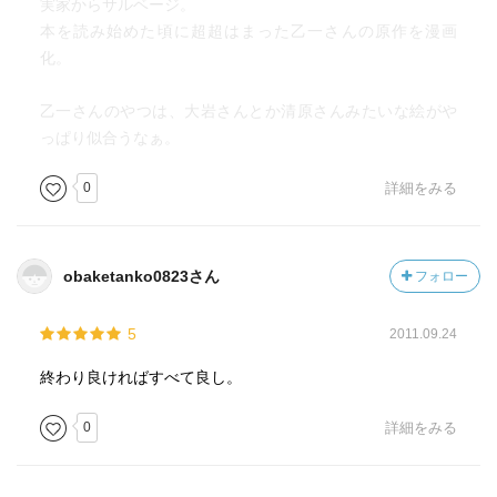
実家からサルベージ。
本を読み始めた頃に超超はまった乙一さんの原作を漫画
化。
乙一さんのやつは、大岩さんとか清原さんみたいな絵がや
っぱり似合うなぁ。
0
詳細をみる
obaketanko0823さん
フォロー
5
2011.09.24
終わり良ければすべて良し。
0
詳細をみる