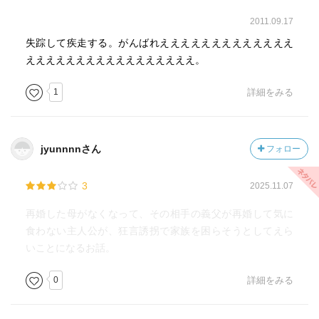
2011.09.17
失踪して疾走する。がんばれえええええええええええええ
えええええええええええええええええ。
1
詳細をみる
jyunnnnさん
フォロー
3
2025.11.07
再婚した母がなくなって、その相手の義父が再婚して気に
食わない主人公が、狂言誘拐で家族を困らそうとしてえら
いことになるお話。
0
詳細をみる