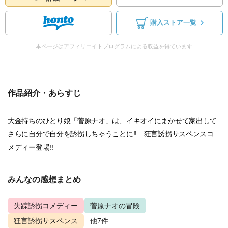
購入ストア一覧
本ページはアフィリエイトプログラムによる収益を得ています
作品紹介・あらすじ
大金持ちのひとり娘「菅原ナオ」は、イキオイにまかせて家出して
さらに自分で自分を誘拐しちゃうことに!! 狂言誘拐サスペンスコ
メディー登場!!
みんなの感想まとめ
失踪誘拐コメディー
菅原ナオの冒険
狂言誘拐サスペンス
...他7件