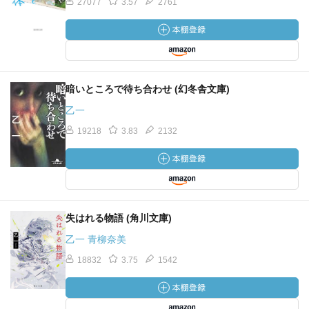
27077
3.57
2761
暗いところで待ち合わせ (幻冬舎文庫)
乙一
19218
3.83
2132
失はれる物語 (角川文庫)
乙一 青柳奈美
18832
3.75
1542