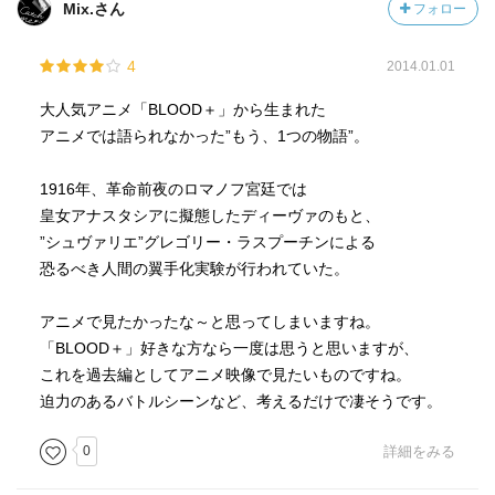
Mix.さん
フォロー
4
2014.01.01
大人気アニメ「BLOOD＋」から生まれた
アニメでは語られなかった”もう、1つの物語”。
1916年、革命前夜のロマノフ宮廷では
皇女アナスタシアに擬態したディーヴァのもと、
”シュヴァリエ”グレゴリー・ラスプーチンによる
恐るべき人間の翼手化実験が行われていた。
アニメで見たかったな～と思ってしまいますね。
「BLOOD＋」好きな方なら一度は思うと思いますが、
これを過去編としてアニメ映像で見たいものですね。
迫力のあるバトルシーンなど、考えるだけで凄そうです。
0
詳細をみる