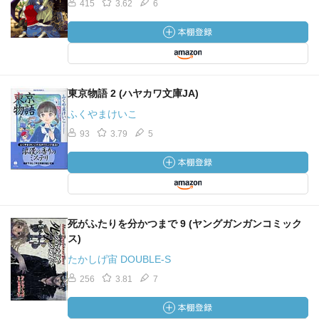
415
3.62
6
東京物語 2 (ハヤカワ文庫JA)
ふくやまけいこ
93
3.79
5
死がふたりを分かつまで 9 (ヤングガンガンコミック
ス)
たかしげ宙 DOUBLE-S
256
3.81
7