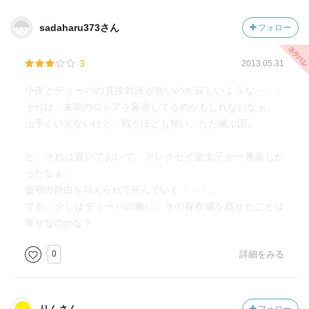
sadaharu373さん
フォロー
3
2013.05.31
小夜とディーバの直接対決が無いのが寂しいような・・・
それは、末期のロシアを象徴してるのかもしれないなぁ。
上手くいえないけど、戦うほども無い、ただ滅ぶ国。
と、それは置いておいて、アレクセイ皇太子が一番哀しか
ったなぁ。
仮初の自由を与えられて死んでいく・・・。
でも、少しはディーバの胸に、その存在感を残せたことは
幸せなのかな？
0
詳細をみる